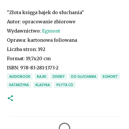
"Złota księga bajek do słuchania"
Autor: opracowanie zbiorowe
Wydawnictwo:
Egmont
Oprawa: kartonowa foliowana
Liczba stron: 192
Format: 19,7x20 cm
ISBN: 978-83-281-1373-2
AUDIOBOOK
BAJKI
DISNEY
DO SŁUCHANIA
EGMONT
KATARZYNA
KLASYKA
PŁYTA CD
K