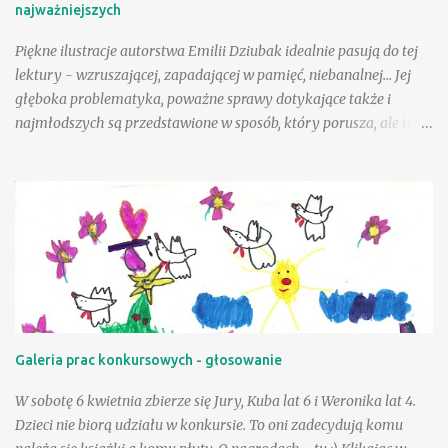
najważniejszych
Co nadawano w brzozowym gaju? I kto jest głupi? … :) fragm.
Cuda i dziwy - Wielka księga...
Piękne ilustracje autorstwa Emilii Dziubak idealnie pasują do tej
lektury - wzruszającej, zapadającej w pamięć, niebanalnej... Jej
głęboka problematyka, poważne sprawy dotykające także i
najmłodszych są przedstawione w sposób, który porusza, ale też i
krzepi. Choć tematyka jest nielekka, opisane zdarzenia mogą
wycisnąć niejedną łzę, to warto tę książkę przeczytać, mieć w
swojej biblioteczce. Andzia - bohaterka książki - była wyjątkowo
szczęśliwą dziewczynką, a wielka w tym zasługa taty, a choć był
jej tak bliski, to paradoksalnie teraz lepiej sobie poradzić w tej
trudnej sytuacji, gdy tak drogiej osoby zabrakło - przeciwnie niż
jej mama. Andzia zauważa, że mama czasem zachowuje się tak, "
jakby zapomniała, że już jest dorosła " - można to różnie
tłumaczyć - silniejszymi więzami, odmienną sytuacją życiową, na
Galeria prac konkursowych - głosowanie
pewno jednak niebagatelne znaczenie ma dla dziewczynki
obietnica złożona przez tatę - że zawsze będzie on blisko niej, w
W sobotę 6 kwietnia zbierze się Jury, Kuba lat 6 i Weronika lat 4.
szczególnej, bo "ptasiej postaci...
Dzieci nie biorą udziału w konkursie. To oni zadecydują komu