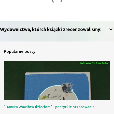
o
m
e
n
Wydawnictwa, którch książki zrecenzowaliśmy:
t
a
r
Popularne posty
z
e
"Danuta Wawiłow dzieciom" - poetyckie oczarowanie