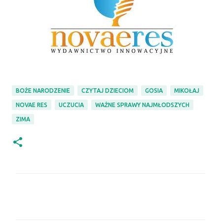
BOŻE NARODZENIE
CZYTAJ DZIECIOM
GOSIA
MIKOŁAJ
NOVAE RES
UCZUCIA
WAŻNE SPRAWY NAJMŁODSZYCH
ZIMA
K
o
m