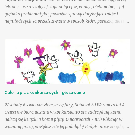
lektury - wzruszającej, zapadającej w pamięć, niebanalnej... Jej
głęboka problematyka, poważne sprawy dotykające także i
najmłodszych są przedstawione w sposób, który porusza, ale też i
krzepi. Choć tematyka jest nielekka, opisane zdarzenia mogą
wycisnąć niejedną łzę, to warto tę książkę przeczytać, mieć w
swojej biblioteczce. Andzia - bohaterka książki - była wyjątkowo
szczęśliwą dziewczynką, a wielka w tym zasługa taty, a choć był
jej tak bliski, to paradoksalnie teraz lepiej sobie poradzić w tej
trudnej sytuacji, gdy tak drogiej osoby zabrakło - przeciwnie niż
jej mama. Andzia zauważa, że mama czasem zachowuje się tak, "
jakby zapomniała, że już jest dorosła " - można to różnie
tłumaczyć - silniejszymi więzami, odmienną sytuacją życiową, na
Galeria prac konkursowych - głosowanie
pewno jednak niebagatelne znaczenie ma dla dziewczynki
obietnica złożona przez tatę - że zawsze będzie on blisko niej, w
W sobotę 6 kwietnia zbierze się Jury, Kuba lat 6 i Weronika lat 4.
szczególnej, bo "ptasiej postaci...
Dzieci nie biorą udziału w konkursie. To oni zadecydują komu
należą się książki a komu płyty. O nagrodach - tu :) Klikając w
wybraną pracę powiększycie jej podgląd :) Podpis pracy znajduje
się pod nią. Serdecznie dziękujemy za udział :) Już niebawem