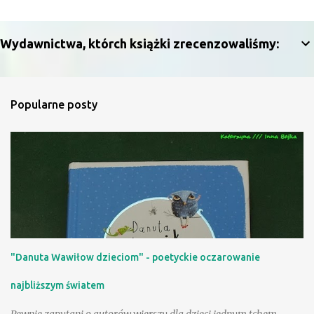
e
n
Wydawnictwa, którch książki zrecenzowaliśmy:
t
a
r
Popularne posty
z
e
"Danuta Wawiłow dzieciom" - poetyckie oczarowanie
najbliższym światem