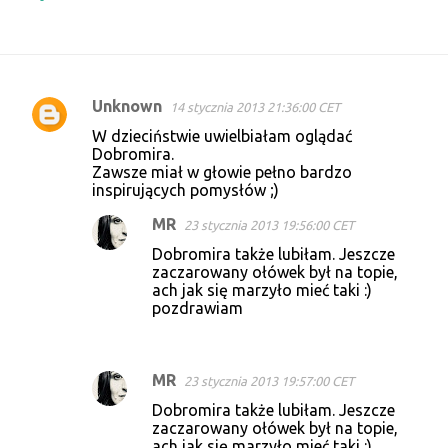
Unknown
14 stycznia 2013 21:36:00 CET
K
W dzieciństwie uwielbiałam oglądać
o
Dobromira.
Zawsze miał w głowie pełno bardzo
m
inspirujących pomysłów ;)
e
MR
23 stycznia 2013 19:56:00 CET
n
Dobromira także lubiłam. Jeszcze
t
zaczarowany ołówek był na topie,
a
ach jak się marzyło mieć taki :)
pozdrawiam
r
z
e
MR
23 stycznia 2013 19:57:00 CET
Dobromira także lubiłam. Jeszcze
zaczarowany ołówek był na topie,
ach jak się marzyło mieć taki :)