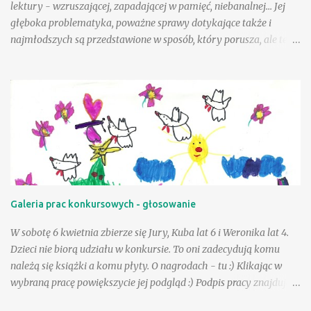
lektury - wzruszającej, zapadającej w pamięć, niebanalnej... Jej
głęboka problematyka, poważne sprawy dotykające także i
najmłodszych są przedstawione w sposób, który porusza, ale też i
krzepi. Choć tematyka jest nielekka, opisane zdarzenia mogą
wycisnąć niejedną łzę, to warto tę książkę przeczytać, mieć w
swojej biblioteczce. Andzia - bohaterka książki - była wyjątkowo
szczęśliwą dziewczynką, a wielka w tym zasługa taty, a choć był
jej tak bliski, to paradoksalnie teraz lepiej sobie poradzić w tej
trudnej sytuacji, gdy tak drogiej osoby zabrakło - przeciwnie niż
jej mama. Andzia zauważa, że mama czasem zachowuje się tak, "
jakby zapomniała, że już jest dorosła " - można to różnie
tłumaczyć - silniejszymi więzami, odmienną sytuacją życiową, na
Galeria prac konkursowych - głosowanie
pewno jednak niebagatelne znaczenie ma dla dziewczynki
obietnica złożona przez tatę - że zawsze będzie on blisko niej, w
W sobotę 6 kwietnia zbierze się Jury, Kuba lat 6 i Weronika lat 4.
szczególnej, bo "ptasiej postaci...
Dzieci nie biorą udziału w konkursie. To oni zadecydują komu
należą się książki a komu płyty. O nagrodach - tu :) Klikając w
wybraną pracę powiększycie jej podgląd :) Podpis pracy znajduje
się pod nią. Serdecznie dziękujemy za udział :) Już niebawem