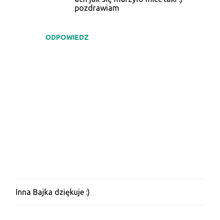
pozdrawiam
ODPOWIEDZ
Inna Bajka dziękuje :)
P
r
z