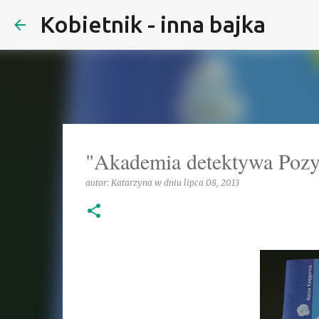
Kobietnik - inna bajka
"Akademia detektywa Pozyt
autor:
Katarzyna
w dniu
lipca 08, 2013