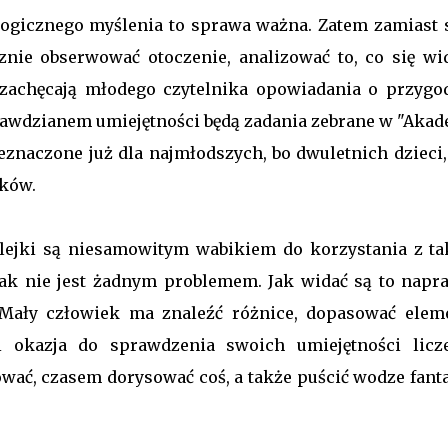
i logicznego myślenia to sprawa ważna. Zatem zamiast 
nie obserwować otoczenie, analizować to, co się wid
 zachęcają młodego czytelnika opowiadania o przygo
awdzianem umiejętności będą zadania zebrane w "Akad
eznaczone już dla najmłodszych, bo dwuletnich dzieci,
tków.
klejki są niesamowitym wabikiem do korzystania z ta
rak nie jest żadnym problemem. Jak widać są to napr
 Mały człowiek ma znaleźć różnice, dopasować eleme
i okazja do sprawdzenia swoich umiejętności licze
ć, czasem dorysować coś, a także puścić wodze fantaz