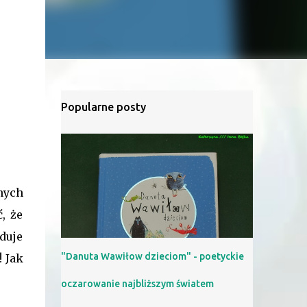
Popularne posty
nych
, że
duje
"Danuta Wawiłow dzieciom" - poetyckie
! Jak
oczarowanie najbliższym światem