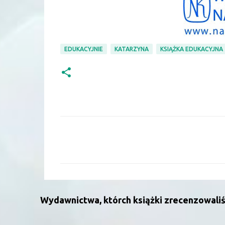
EDUKACYJNIE
KATARZYNA
KSIĄŻKA EDUKACYJNA
K
o
m
e
n
Wydawnictwa, którch książki zrecenzowali
t
a