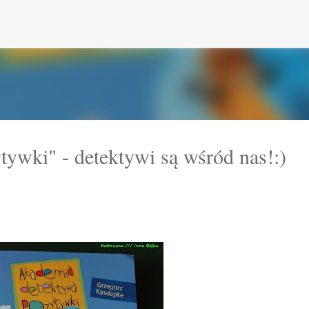
Przejdź do głównej zawartości
ywki" - detektywi są wśród nas!:)