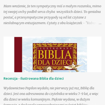
znajomymi! Są tacy, którzy uwielbiają wiersze Danuty Wawiłow
Mam wrażenie, że ten sympatyczny miś o małym rozumku, mimo
(wyznam, że my właśnie do nich należymy), ale są pewnie tacy,
tej swojej cechy podbił serca chyba wszystkich dzieci. To genialna
którzy lubią je, choć tego so...
postać, a przesympatyczne przygody są od lat czytane z
niesłabnącym entuzjazmem. Cytaty z obu książeczek - "Kubusia
Puchatka" i "Chatki Puchatka" na stałe weszły do języka wielu
osób, a sam Kubuś stał się bohaterem seriali animowanych,
filmów pełnometrażowych, zagościł na przeróżnych gadżetach,
ubraniach, przyborach szkolnych. Tu na ogół wykorzystywany
jest jego wizerunek stworzony w wytwórni Walta Disneya.
Poczciwy, okrąglutki miś w czerwonej koszulce przyciąga przed
odbiorniki rzeszę wiernych małych fanów, a i dorośli chętnie
zerkają na jego przygody, w końcu to rzecz kultowa. Wydana
niedawno przez Egmont "Wielka księga opowieści" to
Recenzja - Ilustrowana Biblia dla dzieci
fantastyczna pozycja dla wielbicieli przygód Puchatka. W książce
znajdziemy wizerunki bohaterów znane z produkcji Disneya, a
Wydawnictwo Papilon wydało, nie pierwszy już raz, Biblię dla
same przygody to nowe teksty stworzone przez współczesnych
dzieci. Jest ona adresowana do czytelnika w wieku 7-9 lat, a więc
autorów ...
dla dzieci w wieku komunijnym. Pięknie wydana, w dużym