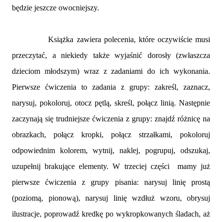
będzie jeszcze owocniejszy.
Książka zawiera polecenia, które oczywiście musi
przeczytać, a niekiedy także wyjaśnić dorosły (zwłaszcza
dzieciom młodszym) wraz z zadaniami do ich wykonania.
Pierwsze ćwiczenia to zadania z grupy: zakreśl, zaznacz,
narysuj, pokoloruj, otocz pętlą, skreśl, połącz linią. Następnie
zaczynają się trudniejsze ćwiczenia z grupy: znajdź różnicę na
obrazkach, połącz kropki, połącz strzałkami, pokoloruj
odpowiednim kolorem, wytnij, naklej, pogrupuj, odszukaj,
uzupełnij brakujące elementy. W trzeciej części mamy już
pierwsze ćwiczenia z grupy pisania: narysuj linię prostą
(poziomą, pionową), narysuj linię wzdłuż wzoru, obrysuj
ilustracje, poprowadź kredkę po wykropkowanych śladach, aż