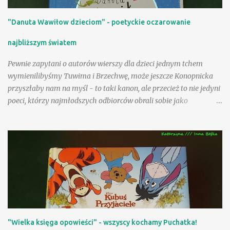
"Danuta Wawiłow dzieciom" - poetyckie oczarowanie
najbliższym światem
Pewnie zapytani o autorów wierszy dla dzieci jednym tchem
wymienilibyśmy Tuwima i Brzechwę, może jeszcze Konopnicka
przyszłaby nam na myśl - to taki kanon, ale przecież to nie jedyni
poeci, którzy najmłodszych odbiorców obrali sobie jako
adresatów! Nasza Księgarnia proponuje nam kolejny obszerny,
starannie wydany tom - po zbiorach utworów Jana Brzechwy i
Juliana Tuwima, po pozycjach zawierających teksty Wandy
Chotomskiej i Ludwika Jerzego Kerna, mamy teraz okazję
rozczytać się w wierszach i prozie Danuty Wawiłow. Zdarzyło się
nam już na tej stronie polecać wiersze poetki inspirowane
folklorem angielskim , pisałam także o sympatycznej lekturze
sennym marzeniom poświęconej ilustrowanej przez Jolę Richter-
Magnuszewską , zatem sięgnięcie po tom "Danuta Wawiłow
"Wielka księga opowieści" - wszyscy kochamy Puchatka!
dzieciom" było jak spotkanie z dobrymi, bardzo lubianymi