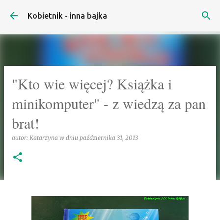
Przejdź do głównej zawartości
Kobietnik - inna bajka
"Kto wie więcej? Książka i
minikomputer" - z wiedzą za pan
brat!
autor:
Katarzyna
w dniu
października 31, 2013