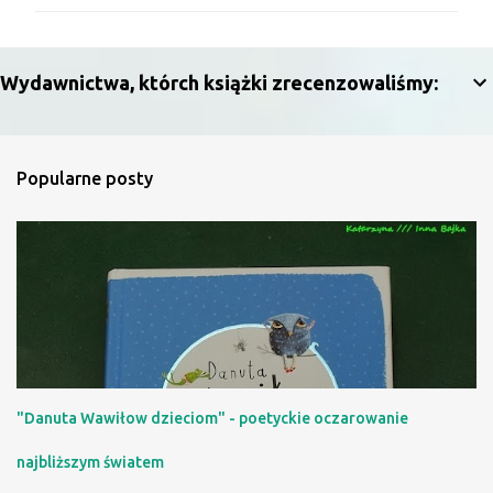
m
e
n
Wydawnictwa, którch książki zrecenzowaliśmy:
t
a
r
Popularne posty
z
e
"Danuta Wawiłow dzieciom" - poetyckie oczarowanie
najbliższym światem