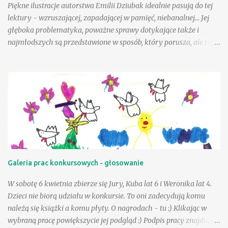
Cuda i dziwy - Wielka księga...
Piękne ilustracje autorstwa Emilii Dziubak idealnie pasują do tej
lektury - wzruszającej, zapadającej w pamięć, niebanalnej... Jej
głęboka problematyka, poważne sprawy dotykające także i
najmłodszych są przedstawione w sposób, który porusza, ale też i
krzepi. Choć tematyka jest nielekka, opisane zdarzenia mogą
wycisnąć niejedną łzę, to warto tę książkę przeczytać, mieć w
swojej biblioteczce. Andzia - bohaterka książki - była wyjątkowo
szczęśliwą dziewczynką, a wielka w tym zasługa taty, a choć był
jej tak bliski, to paradoksalnie teraz lepiej sobie poradzić w tej
trudnej sytuacji, gdy tak drogiej osoby zabrakło - przeciwnie niż
jej mama. Andzia zauważa, że mama czasem zachowuje się tak, "
jakby zapomniała, że już jest dorosła " - można to różnie
tłumaczyć - silniejszymi więzami, odmienną sytuacją życiową, na
Galeria prac konkursowych - głosowanie
pewno jednak niebagatelne znaczenie ma dla dziewczynki
obietnica złożona przez tatę - że zawsze będzie on blisko niej, w
W sobotę 6 kwietnia zbierze się Jury, Kuba lat 6 i Weronika lat 4.
szczególnej, bo "ptasiej postaci...
Dzieci nie biorą udziału w konkursie. To oni zadecydują komu
należą się książki a komu płyty. O nagrodach - tu :) Klikając w
wybraną pracę powiększycie jej podgląd :) Podpis pracy znajduje