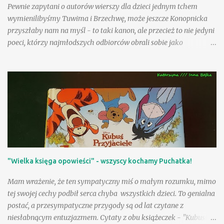
Pewnie zapytani o autorów wierszy dla dzieci jednym tchem
wymienilibyśmy Tuwima i Brzechwę, może jeszcze Konopnicka
przyszłaby nam na myśl - to taki kanon, ale przecież to nie jedyni
poeci, którzy najmłodszych odbiorców obrali sobie jako
adresatów! Nasza Księgarnia proponuje nam kolejny obszerny,
starannie wydany tom - po zbiorach utworów Jana Brzechwy i
Juliana Tuwima, po pozycjach zawierających teksty Wandy
Chotomskiej i Ludwika Jerzego Kerna, mamy teraz okazję
rozczytać się w wierszach i prozie Danuty Wawiłow. Zdarzyło się
nam już na tej stronie polecać wiersze poetki inspirowane
folklorem angielskim , pisałam także o sympatycznej lekturze
sennym marzeniom poświęconej ilustrowanej przez Jolę Richter-
Magnuszewską , zatem sięgnięcie po tom "Danuta Wawiłow
"Wielka księga opowieści" - wszyscy kochamy Puchatka!
dzieciom" było jak spotkanie z dobrymi, bardzo lubianymi
znajomymi! Są tacy, którzy uwielbiają wiersze Danuty Wawiłow
Mam wrażenie, że ten sympatyczny miś o małym rozumku, mimo
(wyznam, że my właśnie do nich należymy), ale są pewnie tacy,
tej swojej cechy podbił serca chyba wszystkich dzieci. To genialna
którzy lubią je, choć tego so...
postać, a przesympatyczne przygody są od lat czytane z
niesłabnącym entuzjazmem. Cytaty z obu książeczek - "Kubusia