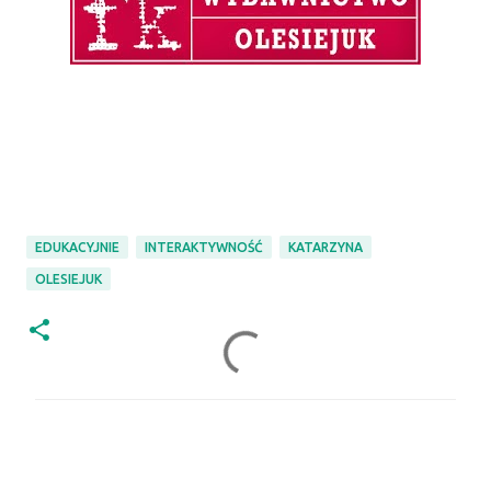
EDUKACYJNIE
INTERAKTYWNOŚĆ
KATARZYNA
OLESIEJUK
K
o