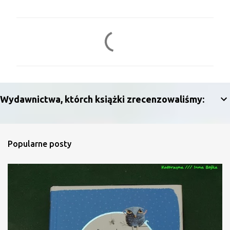
K
o
m
e
n
Wydawnictwa, którch książki zrecenzowaliśmy:
t
a
r
Popularne posty
z
e