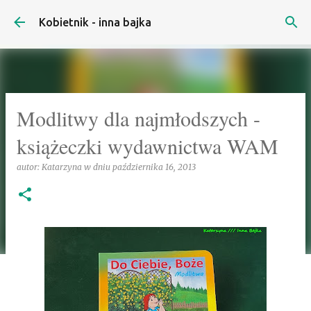
Przejdź do głównej zawartości
Kobietnik - inna bajka
Modlitwy dla najmłodszych -
książeczki wydawnictwa WAM
autor:
Katarzyna
w dniu
października 16, 2013