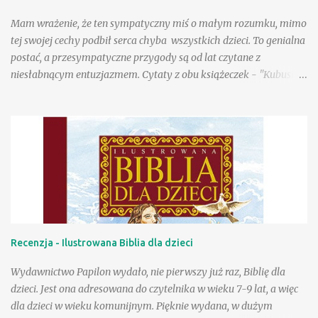
znajomymi! Są tacy, którzy uwielbiają wiersze Danuty Wawiłow
Mam wrażenie, że ten sympatyczny miś o małym rozumku, mimo
(wyznam, że my właśnie do nich należymy), ale są pewnie tacy,
tej swojej cechy podbił serca chyba wszystkich dzieci. To genialna
którzy lubią je, choć tego so...
postać, a przesympatyczne przygody są od lat czytane z
niesłabnącym entuzjazmem. Cytaty z obu książeczek - "Kubusia
Puchatka" i "Chatki Puchatka" na stałe weszły do języka wielu
osób, a sam Kubuś stał się bohaterem seriali animowanych,
filmów pełnometrażowych, zagościł na przeróżnych gadżetach,
ubraniach, przyborach szkolnych. Tu na ogół wykorzystywany
jest jego wizerunek stworzony w wytwórni Walta Disneya.
Poczciwy, okrąglutki miś w czerwonej koszulce przyciąga przed
odbiorniki rzeszę wiernych małych fanów, a i dorośli chętnie
zerkają na jego przygody, w końcu to rzecz kultowa. Wydana
niedawno przez Egmont "Wielka księga opowieści" to
Recenzja - Ilustrowana Biblia dla dzieci
fantastyczna pozycja dla wielbicieli przygód Puchatka. W książce
znajdziemy wizerunki bohaterów znane z produkcji Disneya, a
Wydawnictwo Papilon wydało, nie pierwszy już raz, Biblię dla
same przygody to nowe teksty stworzone przez współczesnych
dzieci. Jest ona adresowana do czytelnika w wieku 7-9 lat, a więc
autorów ...
dla dzieci w wieku komunijnym. Pięknie wydana, w dużym