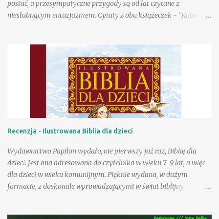
postać, a przesympatyczne przygody są od lat czytane z
niesłabnącym entuzjazmem. Cytaty z obu książeczek - "Kubusia
Puchatka" i "Chatki Puchatka" na stałe weszły do języka wielu
osób, a sam Kubuś stał się bohaterem seriali animowanych,
filmów pełnometrażowych, zagościł na przeróżnych gadżetach,
ubraniach, przyborach szkolnych. Tu na ogół wykorzystywany
jest jego wizerunek stworzony w wytwórni Walta Disneya.
Poczciwy, okrąglutki miś w czerwonej koszulce przyciąga przed
odbiorniki rzeszę wiernych małych fanów, a i dorośli chętnie
zerkają na jego przygody, w końcu to rzecz kultowa. Wydana
niedawno przez Egmont "Wielka księga opowieści" to
Recenzja - Ilustrowana Biblia dla dzieci
fantastyczna pozycja dla wielbicieli przygód Puchatka. W książce
znajdziemy wizerunki bohaterów znane z produkcji Disneya, a
Wydawnictwo Papilon wydało, nie pierwszy już raz, Biblię dla
same przygody to nowe teksty stworzone przez współczesnych
dzieci. Jest ona adresowana do czytelnika w wieku 7-9 lat, a więc
autorów ...
dla dzieci w wieku komunijnym. Pięknie wydana, w dużym
formacie, z doskonale wprowadzającymi w świat biblijny
rysunkami pana Marka Szyszko, z pewnością zachęci do czytania.
Pozycja zawiera specjalnie opracowane najważniejsze historie od