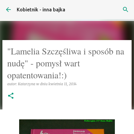
Przejdź do głównej zawartości
Kobietnik - inna bajka
"Lamelia Szczęśliwa i sposób na
nudę" - pomysł wart
opatentowania!:)
autor:
Katarzyna
w dniu
kwietnia 11, 2014