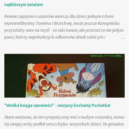
najbliższym światem
Pewnie zapytani o autorów wierszy dla dzieci jednym tchem
wymienilibyśmy Tuwima i Brzechwę, może jeszcze Konopnicka
przyszłaby nam na myśl - to taki kanon, ale przecież to nie jedyni
poeci, którzy najmłodszych odbiorców obrali sobie jako
adresatów! Nasza Księgarnia proponuje nam kolejny obszerny,
starannie wydany tom - po zbiorach utworów Jana Brzechwy i
Juliana Tuwima, po pozycjach zawierających teksty Wandy
Chotomskiej i Ludwika Jerzego Kerna, mamy teraz okazję
rozczytać się w wierszach i prozie Danuty Wawiłow. Zdarzyło się
nam już na tej stronie polecać wiersze poetki inspirowane
folklorem angielskim , pisałam także o sympatycznej lekturze
sennym marzeniom poświęconej ilustrowanej przez Jolę Richter-
Magnuszewską , zatem sięgnięcie po tom "Danuta Wawiłow
"Wielka księga opowieści" - wszyscy kochamy Puchatka!
dzieciom" było jak spotkanie z dobrymi, bardzo lubianymi
znajomymi! Są tacy, którzy uwielbiają wiersze Danuty Wawiłow
Mam wrażenie, że ten sympatyczny miś o małym rozumku, mimo
(wyznam, że my właśnie do nich należymy), ale są pewnie tacy,
tej swojej cechy podbił serca chyba wszystkich dzieci. To genialna
którzy lubią je, choć tego so...