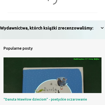
o
m
e
n
Wydawnictwa, którch książki zrecenzowaliśmy:
t
a
r
Popularne posty
z
e
"Danuta Wawiłow dzieciom" - poetyckie oczarowanie