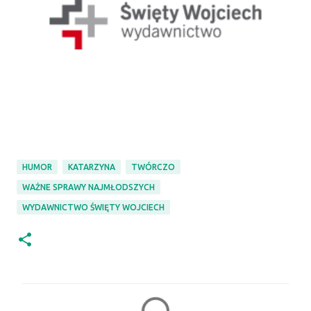
HUMOR
KATARZYNA
TWÓRCZO
WAŻNE SPRAWY NAJMŁODSZYCH
WYDAWNICTWO ŚWIĘTY WOJCIECH
K