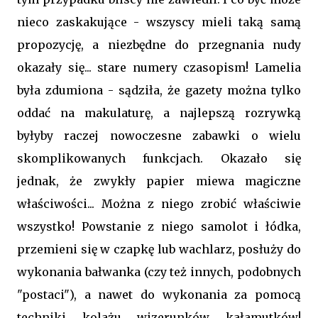
nieco zaskakujące - wszyscy mieli taką samą
propozycję, a niezbędne do przegnania nudy
okazały się... stare numery czasopism! Lamelia
była zdumiona - sądziła, że gazety można tylko
oddać na makulaturę, a najlepszą rozrywką
byłyby raczej nowoczesne zabawki o wielu
skomplikowanych funkcjach. Okazało się
jednak, że zwykły papier miewa magiczne
właściwości... Można z niego zrobić właściwie
wszystko! Powstanie z niego samolot i łódka,
przemieni się w czapkę lub wachlarz, posłuży do
wykonania bałwanka (czy też innych, podobnych
"postaci"), a nawet do wykonania za pomocą
techniki kolażu wizerunków kałamutków!