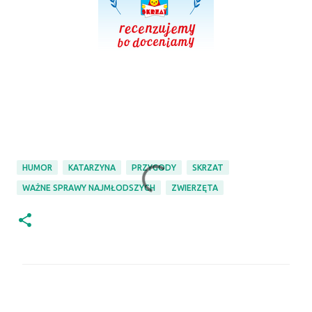
HUMOR
KATARZYNA
PRZYGODY
SKRZAT
WAŻNE SPRAWY NAJMŁODSZYCH
ZWIERZĘTA
K
o