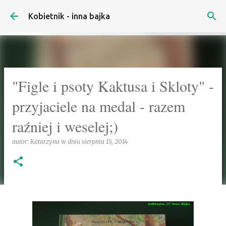
Przejdź do głównej zawartości
Kobietnik - inna bajka
"Figle i psoty Kaktusa i Skloty" -
przyjaciele na medal - razem
raźniej i weselej;)
autor:
Katarzyna
w dniu
sierpnia 15, 2014