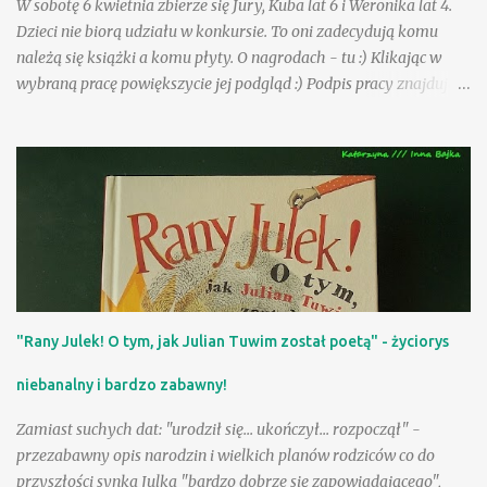
W sobotę 6 kwietnia zbierze się Jury, Kuba lat 6 i Weronika lat 4.
szczególnej, bo "ptasiej postaci...
Dzieci nie biorą udziału w konkursie. To oni zadecydują komu
należą się książki a komu płyty. O nagrodach - tu :) Klikając w
wybraną pracę powiększycie jej podgląd :) Podpis pracy znajduje
się pod nią. Serdecznie dziękujemy za udział :) Już niebawem
wybrane przez nas prace będą zdobić wiosennie bajkową stronę :)
___________________________________________________________
_______________ 1. Rysunek wykonała Amelka Kucharska lat 4.
Na rysunku bociany, krokusy,wiosenne kwiaty, jeżyk. Tak długo
leży śnieg u nas, że dziecko nadal zieloną choinkę kojarzy z
Bożym Narodzeniem , hehehe :)
___________________________________________________________
________________ 2. Narysowałam wiosnę, a dokładnie moją
"Rany Julek! O tym, jak Julian Tuwim został poetą" - życiorys
działkę u babci i dziadka. Na rysunku jest moja mama i ja,
Karolcia. Karolina Kurek, lat 7
niebanalny i bardzo zabawny!
___________________________________________________________
___...
Zamiast suchych dat: "urodził się... ukończył... rozpoczął" -
przezabawny opis narodzin i wielkich planów rodziców co do
przyszłości synka Julka "bardzo dobrze się zapowiadającego",