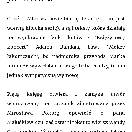
Choć i Młodsza uwielbia tę lekturę - bo jest
wierną kibicką serii;), a są i teksty, które działają
na wyobraźnię fanki kotów - "Księżycowy
koncert" Adama Bahdaja, bawi "Mokry
łakomczuch", bo nadmorska przygoda Marka
mimo że wywołała u małego bohatera łzy, to ma
jednak sympatyczną wymowę.
Piątą księgę otwiera i zamyka utwór
wierszowany: na początek zilustrowana przez
Mirosława Pokorę opowieść o panu
Maluśkiewiczu, zaś ostatni tekst to wiersz Wandy
Chotomskiej "Ślimak" - swego rodzaju lekcja