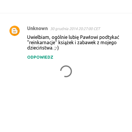
Unknown
30 grudnia 2014 20:27:00 CET
K
Uwielbiam, ogólnie lubię Pawłowi podtykać
o
"reinkarnacje" książek i zabawek z mojego
dzieciństwa. ;-)
m
e
ODPOWIEDZ
n
t
a
r
z
e