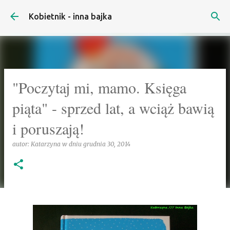
Przejdź do głównej zawartości
Kobietnik - inna bajka
"Poczytaj mi, mamo. Księga
piąta" - sprzed lat, a wciąż bawią
i poruszają!
autor:
Katarzyna
w dniu
grudnia 30, 2014