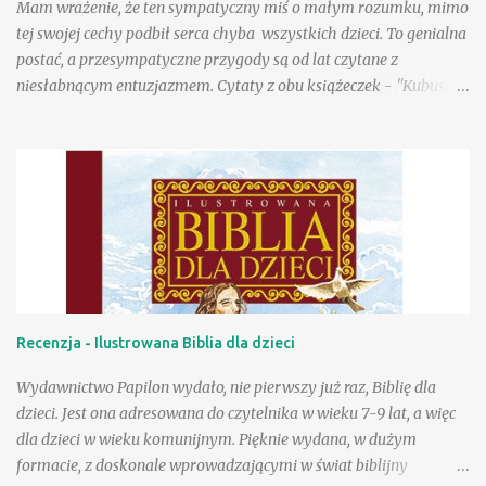
Mam wrażenie, że ten sympatyczny miś o małym rozumku, mimo
(wyznam, że my właśnie do nich należymy), ale są pewnie tacy,
tej swojej cechy podbił serca chyba wszystkich dzieci. To genialna
którzy lubią je, choć tego so...
postać, a przesympatyczne przygody są od lat czytane z
niesłabnącym entuzjazmem. Cytaty z obu książeczek - "Kubusia
Puchatka" i "Chatki Puchatka" na stałe weszły do języka wielu
osób, a sam Kubuś stał się bohaterem seriali animowanych,
filmów pełnometrażowych, zagościł na przeróżnych gadżetach,
ubraniach, przyborach szkolnych. Tu na ogół wykorzystywany
jest jego wizerunek stworzony w wytwórni Walta Disneya.
Poczciwy, okrąglutki miś w czerwonej koszulce przyciąga przed
odbiorniki rzeszę wiernych małych fanów, a i dorośli chętnie
zerkają na jego przygody, w końcu to rzecz kultowa. Wydana
niedawno przez Egmont "Wielka księga opowieści" to
Recenzja - Ilustrowana Biblia dla dzieci
fantastyczna pozycja dla wielbicieli przygód Puchatka. W książce
znajdziemy wizerunki bohaterów znane z produkcji Disneya, a
Wydawnictwo Papilon wydało, nie pierwszy już raz, Biblię dla
same przygody to nowe teksty stworzone przez współczesnych
dzieci. Jest ona adresowana do czytelnika w wieku 7-9 lat, a więc
autorów ...
dla dzieci w wieku komunijnym. Pięknie wydana, w dużym
formacie, z doskonale wprowadzającymi w świat biblijny