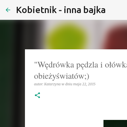
Kobietnik - inna bajka
"Wędrówka pędzla i ołówka
obieżyświatów;)
autor:
Katarzyna
w dniu
maja 22, 2015