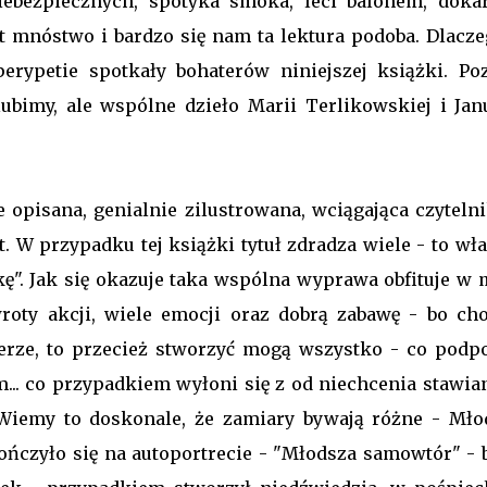
ebezpiecznych, spotyka smoka, leci balonem, doka
t mnóstwo i bardzo się nam ta lektura podoba. Dlacze
ypetie spotkały bohaterów niniejszej książki. Poz
ubimy, ale wspólne dzieło Marii Terlikowskiej i Jan
 opisana, genialnie zilustrowana, wciągająca czytelni
. W przypadku tej książki tytuł zdradza wiele - to wł
ę". Jak się okazuje taka wspólna wyprawa obfituje w 
roty akcji, wiele emocji oraz dobrą zabawę - bo cho
erze, to przecież stworzyć mogą wszystko - co podp
m... co przypadkiem wyłoni się z od niechcenia stawia
. Wiemy to doskonale, że zamiary bywają różne - Mło
ończyło się na autoportrecie - "Młodsza samowtór" - 