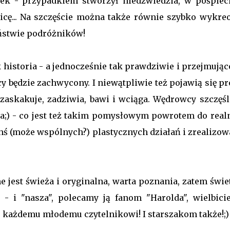
ówek - przypadkiem stworzył niedźwiedzia, w pośpiec
icę... Na szczęście można także równie szybko wykre
eństwie podróżników!
 historia - a jednocześnie tak prawdziwie i przejmując
cy będzie zachwycony. I niewątpliwie też pojawią się p
 zaskakuje, zadziwia, bawi i wciąga. Wędrowcy szczęśl
ika;) - co jest też takim pomysłowym powrotem do real
hś (może wspólnych?) plastycznych działań i zrealizow
est świeża i oryginalna, warta poznania, zatem świet
 - i "nasza", polecamy ją fanom "Harolda", wielbici
- każdemu młodemu czytelnikowi! I starszakom także!;)