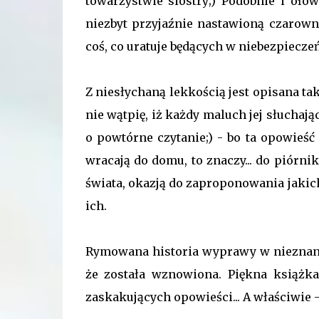
towarzystwie siostry;) Podobnie i oł
niezbyt przyjaźnie nastawioną czarown
coś, co uratuje będących w niebezpiecz
Z niesłychaną lekkością jest opisana tak
nie wątpię, iż każdy maluch jej słuchają
o powtórne czytanie;) - bo ta opowieść
wracają do domu, to znaczy... do piórn
świata, okazją do zaproponowania jakic
ich.
Rymowana historia wyprawy w nieznane j
że została wznowiona. Piękna książka
zaskakujących opowieści... A właściwie 