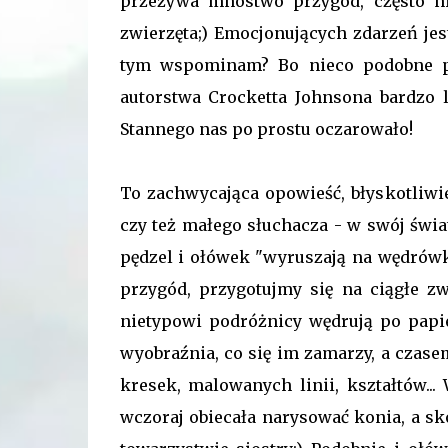
przeżywa mnóstwo przygód, często ni
zwierzęta;) Emocjonujących zdarzeń jes
tym wspominam? Bo nieco podobne per
autorstwa Crocketta Johnsona bardzo l
Stannego nas po prostu oczarowało!
To zachwycająca opowieść, błyskotliwie
czy też małego słuchacza - w swój świat
pędzel i ołówek "wyruszają na wędrówk
przygód, przygotujmy się na ciągłe zw
nietypowi podróżnicy wędrują po papi
wyobraźnia, co się im zamarzy, a czase
kresek, malowanych linii, kształtów..
wczoraj obiecała narysować konia, a sk