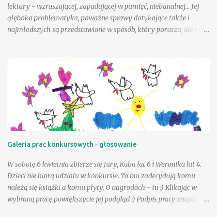
lektury - wzruszającej, zapadającej w pamięć, niebanalnej... Jej
głęboka problematyka, poważne sprawy dotykające także i
najmłodszych są przedstawione w sposób, który porusza, ale też i
krzepi. Choć tematyka jest nielekka, opisane zdarzenia mogą
wycisnąć niejedną łzę, to warto tę książkę przeczytać, mieć w
swojej biblioteczce. Andzia - bohaterka książki - była wyjątkowo
szczęśliwą dziewczynką, a wielka w tym zasługa taty, a choć był
jej tak bliski, to paradoksalnie teraz lepiej sobie poradzić w tej
trudnej sytuacji, gdy tak drogiej osoby zabrakło - przeciwnie niż
jej mama. Andzia zauważa, że mama czasem zachowuje się tak, "
jakby zapomniała, że już jest dorosła " - można to różnie
tłumaczyć - silniejszymi więzami, odmienną sytuacją życiową, na
Galeria prac konkursowych - głosowanie
pewno jednak niebagatelne znaczenie ma dla dziewczynki
obietnica złożona przez tatę - że zawsze będzie on blisko niej, w
W sobotę 6 kwietnia zbierze się Jury, Kuba lat 6 i Weronika lat 4.
szczególnej, bo "ptasiej postaci...
Dzieci nie biorą udziału w konkursie. To oni zadecydują komu
należą się książki a komu płyty. O nagrodach - tu :) Klikając w
wybraną pracę powiększycie jej podgląd :) Podpis pracy znajduje
się pod nią. Serdecznie dziękujemy za udział :) Już niebawem