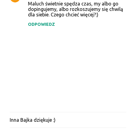
Maluch świetnie spędza czas, my albo go
o
dopingujemy, albo rozkoszujemy się chwilą
dla siebie. Czego chcieć więcej?:)
m
e
ODPOWIEDZ
n
t
a
r
z
e
Inna Bajka dziękuje :)
P
r
z