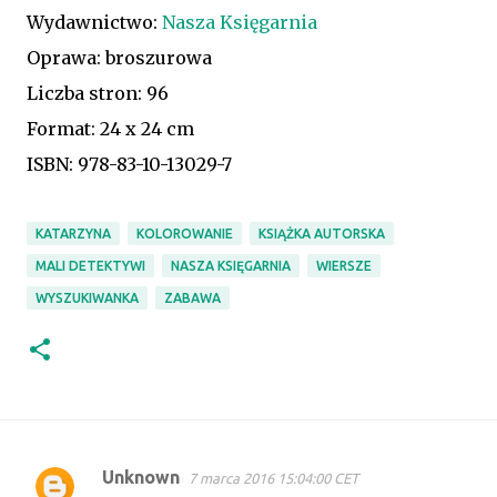
Wydawnictwo:
Nasza Księgarnia
Oprawa: broszurowa
Liczba stron: 96
Format: 24 x 24 cm
ISBN: 978-83-10-13029-7
KATARZYNA
KOLOROWANIE
KSIĄŻKA AUTORSKA
MALI DETEKTYWI
NASZA KSIĘGARNIA
WIERSZE
WYSZUKIWANKA
ZABAWA
Unknown
7 marca 2016 15:04:00 CET
K