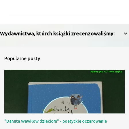
o
m
e
n
Wydawnictwa, którch książki zrecenzowaliśmy:
t
a
r
Popularne posty
z
e
"Danuta Wawiłow dzieciom" - poetyckie oczarowanie