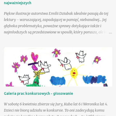
najważniejszych
Co nadawano w brzozowym gaju? I kto jest głupi? … :) fragm.
Cuda i dziwy - Wielka księga...
Piękne ilustracje autorstwa Emilii Dziubak idealnie pasują do tej
lektury - wzruszającej, zapadającej w pamięć, niebanalnej... Jej
głęboka problematyka, poważne sprawy dotykające także i
najmłodszych są przedstawione w sposób, który porusza, ale też i
krzepi. Choć tematyka jest nielekka, opisane zdarzenia mogą
wycisnąć niejedną łzę, to warto tę książkę przeczytać, mieć w
swojej biblioteczce. Andzia - bohaterka książki - była wyjątkowo
szczęśliwą dziewczynką, a wielka w tym zasługa taty, a choć był
jej tak bliski, to paradoksalnie teraz lepiej sobie poradzić w tej
trudnej sytuacji, gdy tak drogiej osoby zabrakło - przeciwnie niż
jej mama. Andzia zauważa, że mama czasem zachowuje się tak, "
jakby zapomniała, że już jest dorosła " - można to różnie
tłumaczyć - silniejszymi więzami, odmienną sytuacją życiową, na
Galeria prac konkursowych - głosowanie
pewno jednak niebagatelne znaczenie ma dla dziewczynki
obietnica złożona przez tatę - że zawsze będzie on blisko niej, w
W sobotę 6 kwietnia zbierze się Jury, Kuba lat 6 i Weronika lat 4.
szczególnej, bo "ptasiej postaci...
Dzieci nie biorą udziału w konkursie. To oni zadecydują komu