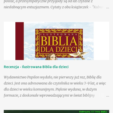
postać, a przesympatyczne przygody są od lat czytane z
niesłabnącym entuzjazmem. Cytaty z obu książeczek - "Kubusia
Puchatka" i "Chatki Puchatka" na stałe weszły do języka wielu
osób, a sam Kubuś stał się bohaterem seriali animowanych,
filmów pełnometrażowych, zagościł na przeróżnych gadżetach,
ubraniach, przyborach szkolnych. Tu na ogół wykorzystywany
jest jego wizerunek stworzony w wytwórni Walta Disneya.
Poczciwy, okrąglutki miś w czerwonej koszulce przyciąga przed
odbiorniki rzeszę wiernych małych fanów, a i dorośli chętnie
zerkają na jego przygody, w końcu to rzecz kultowa. Wydana
niedawno przez Egmont "Wielka księga opowieści" to
Recenzja - Ilustrowana Biblia dla dzieci
fantastyczna pozycja dla wielbicieli przygód Puchatka. W książce
znajdziemy wizerunki bohaterów znane z produkcji Disneya, a
Wydawnictwo Papilon wydało, nie pierwszy już raz, Biblię dla
same przygody to nowe teksty stworzone przez współczesnych
dzieci. Jest ona adresowana do czytelnika w wieku 7-9 lat, a więc
autorów ...
dla dzieci w wieku komunijnym. Pięknie wydana, w dużym
formacie, z doskonale wprowadzającymi w świat biblijny
rysunkami pana Marka Szyszko, z pewnością zachęci do czytania.
Pozycja zawiera specjalnie opracowane najważniejsze historie od