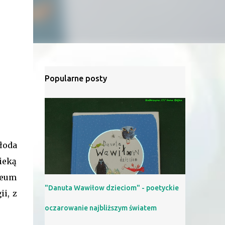
Popularne posty
łoda
ieką
zeum
"Danuta Wawiłow dzieciom" - poetyckie
ii, z
oczarowanie najbliższym światem