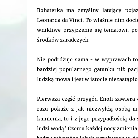
Bohaterka ma zmyślny latający poja
Leonarda da Vinci. To właśnie nim doci
wnikliwe przyjrzenie się tematowi, p
środków zaradczych.
Nie podróżuje sama - w wyprawach tow
bardziej popularnego gatunku niż pacje
ludzką mową i jest w istocie niezastą
Pierwsza część przygód Enoli zawiera 
razu pokaże z jak niezwykłą osobą ma
kamienia, to i z jego przypadłością da
ludzi wodą? Czemu każdej nocy zmienia 