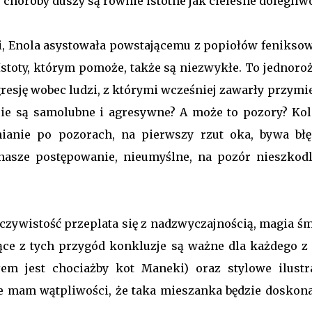
 choroby duszy są równie istotne jak cielesne dolegliwo
, Enola asystowała powstającemu z popiołów feniksow
Istoty, którym pomoże, także są niezwykłe. To jednoro
sję wobec ludzi, z którymi wcześniej zawarły przymie
cie są samolubne i agresywne? A może to pozory? Kol
nianie po pozorach, na pierwszy rzut oka, bywa błę
 nasze postępowanie, nieumyślne, na pozór nieszkodl
czywistość przeplata się z nadzwyczajnością, magia śm
ące z tych przygód konkluzje są ważne dla każdego z 
m jest chociażby kot Maneki) oraz stylowe ilustra
nie mam wątpliwości, że taka mieszanka będzie doskon