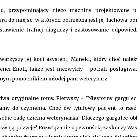
zd, przypominający nieco machiny projektowane p
era do miejsc, w których potrzebna jest jej fachowa po
ostawienie trafnej diagnozy i zastosowanie odpowied
arzyszy jej koci asystent, Maneki, który choć należ
nci Enoli, także jest niezwykły - potrafi posługiwać
pionym pomocnikiem młodej pani weterynarz.
dwa oryginalne tomy. Pierwszy - "Niesforny gargulec
my do czynienia. Choć ów tytułowy pacjent to rzeź
 sobie radę dzielna weterynarka! Dlaczego gargulec ob
swoją pozycję? Rozwiązanie z pewnością zaskoczy Was,