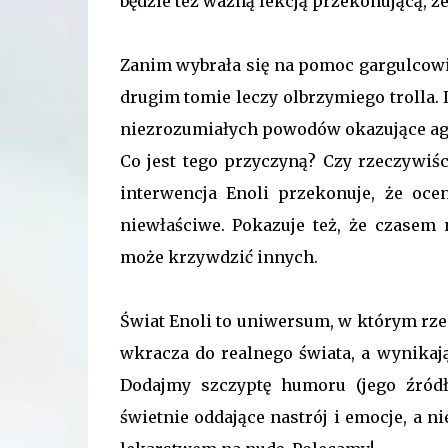
będzie też ważną lekcją przekonującą, że
Zanim wybrała się na pomoc gargulcowi
drugim tomie leczy olbrzymiego trolla. 
niezrozumiałych powodów okazujące agre
Co jest tego przyczyną? Czy rzeczywiś
interwencja Enoli przekonuje, że oce
niewłaściwe. Pokazuje też, że czasem
może krzywdzić innych.
Świat Enoli to uniwersum, w którym rze
wkracza do realnego świata, a wynikaj
Dodajmy szczyptę humoru (jego źródłe
świetnie oddające nastrój i emocje, a 