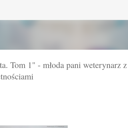
Przejdź do głównej zawartości
ta. Tom 1" - młoda pani weterynarz z
ętnościami