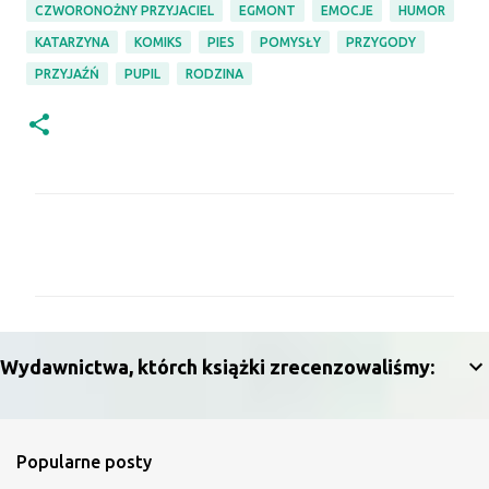
CZWORONOŻNY PRZYJACIEL
EGMONT
EMOCJE
HUMOR
KATARZYNA
KOMIKS
PIES
POMYSŁY
PRZYGODY
PRZYJAŹŃ
PUPIL
RODZINA
K
o
m
e
n
Wydawnictwa, którch książki zrecenzowaliśmy:
t
a
r
Popularne posty
z