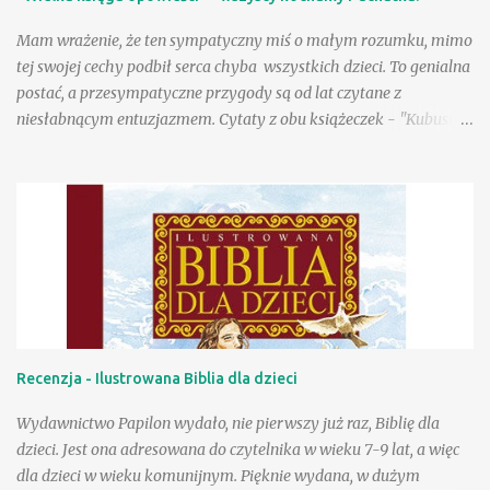
znajomymi! Są tacy, którzy uwielbiają wiersze Danuty Wawiłow
Mam wrażenie, że ten sympatyczny miś o małym rozumku, mimo
(wyznam, że my właśnie do nich należymy), ale są pewnie tacy,
tej swojej cechy podbił serca chyba wszystkich dzieci. To genialna
którzy lubią je, choć tego so...
postać, a przesympatyczne przygody są od lat czytane z
niesłabnącym entuzjazmem. Cytaty z obu książeczek - "Kubusia
Puchatka" i "Chatki Puchatka" na stałe weszły do języka wielu
osób, a sam Kubuś stał się bohaterem seriali animowanych,
filmów pełnometrażowych, zagościł na przeróżnych gadżetach,
ubraniach, przyborach szkolnych. Tu na ogół wykorzystywany
jest jego wizerunek stworzony w wytwórni Walta Disneya.
Poczciwy, okrąglutki miś w czerwonej koszulce przyciąga przed
odbiorniki rzeszę wiernych małych fanów, a i dorośli chętnie
zerkają na jego przygody, w końcu to rzecz kultowa. Wydana
niedawno przez Egmont "Wielka księga opowieści" to
Recenzja - Ilustrowana Biblia dla dzieci
fantastyczna pozycja dla wielbicieli przygód Puchatka. W książce
znajdziemy wizerunki bohaterów znane z produkcji Disneya, a
Wydawnictwo Papilon wydało, nie pierwszy już raz, Biblię dla
same przygody to nowe teksty stworzone przez współczesnych
dzieci. Jest ona adresowana do czytelnika w wieku 7-9 lat, a więc
autorów ...
dla dzieci w wieku komunijnym. Pięknie wydana, w dużym