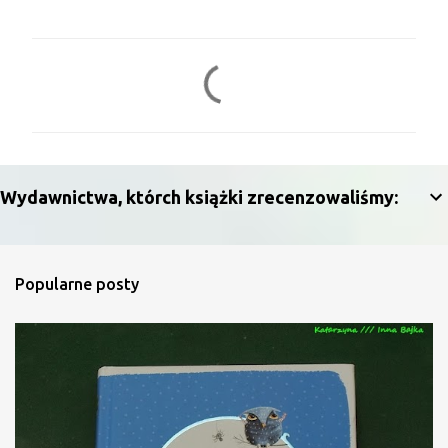
K
o
m
e
n
Wydawnictwa, którch książki zrecenzowaliśmy:
t
a
r
Popularne posty
z
e