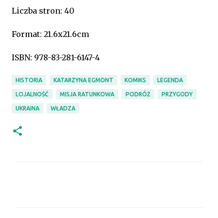
Liczba stron: 40
Format:
21.6x21.6cm
ISBN:
978-83-281-6147-4
HISTORIA
KATARZYNA EGMONT
KOMIKS
LEGENDA
LOJALNOŚĆ
MISJA RATUNKOWA
PODRÓŻ
PRZYGODY
UKRAINA
WŁADZA
K
o
m
e