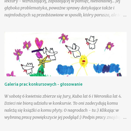
lektury - wzruszającej, zapadającej w pamięć, niebanalnej... Jej
głęboka problematyka, poważne sprawy dotykające także i
najmłodszych są przedstawione w sposób, który porusza, ale też i
krzepi. Choć tematyka jest nielekka, opisane zdarzenia mogą
wycisnąć niejedną łzę, to warto tę książkę przeczytać, mieć w
swojej biblioteczce. Andzia - bohaterka książki - była wyjątkowo
szczęśliwą dziewczynką, a wielka w tym zasługa taty, a choć był
jej tak bliski, to paradoksalnie teraz lepiej sobie poradzić w tej
trudnej sytuacji, gdy tak drogiej osoby zabrakło - przeciwnie niż
jej mama. Andzia zauważa, że mama czasem zachowuje się tak, "
jakby zapomniała, że już jest dorosła " - można to różnie
tłumaczyć - silniejszymi więzami, odmienną sytuacją życiową, na
Galeria prac konkursowych - głosowanie
pewno jednak niebagatelne znaczenie ma dla dziewczynki
obietnica złożona przez tatę - że zawsze będzie on blisko niej, w
W sobotę 6 kwietnia zbierze się Jury, Kuba lat 6 i Weronika lat 4.
szczególnej, bo "ptasiej postaci...
Dzieci nie biorą udziału w konkursie. To oni zadecydują komu
należą się książki a komu płyty. O nagrodach - tu :) Klikając w
wybraną pracę powiększycie jej podgląd :) Podpis pracy znajduje
się pod nią. Serdecznie dziękujemy za udział :) Już niebawem