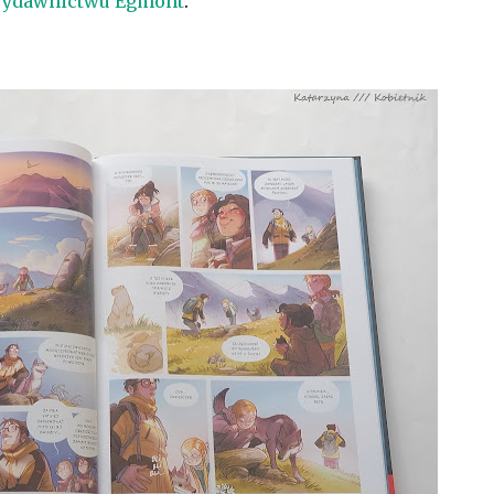
ydawnictwu Egmont
.