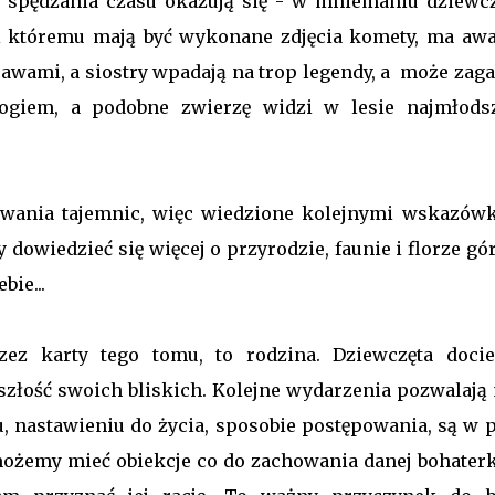
 spędzania czasu okazują się - w mniemaniu dziewcz
ki któremu mają być wykonane zdjęcia komety, ma awari
wami, a siostry wpadają na trop legendy, a może zaga
rogiem, a podobne zwierzę widzi w lesie najmłods
ywania tajemnic, więc wiedzione kolejnymi wskazów
 dowiedzieć się więcej o przyrodzie, faunie i florze gór
bie...
zez karty tego tomu, to rodzina. Dziewczęta docie
szłość swoich bliskich. Kolejne wydarzenia pozwalają
u, nastawieniu do życia, sposobie postępowania, są w p
możemy mieć obiekcje co do zachowania danej bohaterki