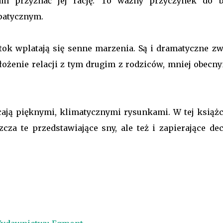
m przyznać jej rację. To ważny przyczynek do b
mpatycznym.
j tok wplatają się senne marzenia. Są i dramatyczne zw
 ułożenie relacji z tym drugim z rodziców, mniej obec
cają pięknymi, klimatycznymi rysunkami. W tej książc
zcza te przedstawiające sny, ale też i zapierające de