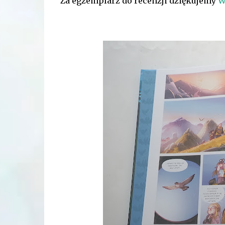
Za egzemplarz do recenzji dziękujemy
W