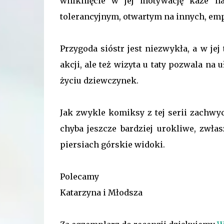
wniknięcie w jej motywację każe na
tolerancyjnym, otwartym na innych, e
Przygoda sióstr jest niezwykła, a w je
akcji, ale też wizyta u taty pozwala na
życiu dziewczynek.
Jak zwykle komiksy z tej serii zachwy
chyba jeszcze bardziej urokliwe, zwłas
piersiach górskie widoki.
Polecamy
Katarzyna i Młodsza