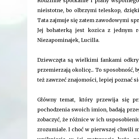
Rodzinne spotkanie i plany wspólnego
nieistotne, bo olbrzymi teleskop, dzię
Tata zajmuje się zatem zawodowymi spra
Jej bohaterką jest kozica z jednym 
Niezapominajek, Lucilla.
Dziewczęta są wielkimi fankami odkr
przemierzają okolicę... To sposobność, by
też zawrzeć znajomości, lepiej poznać sie
Główny temat, który przewija się pr
pochodzenia swoich imion, badają prze
zobaczyć, że różnice w ich usposobieni
zrozumiałe. I choć w pierwszej chwili 