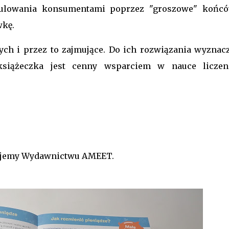
pulowania konsumentami poprzez "groszowe" końcó
wkę.
zych i przez to zajmujące. Do ich rozwiązania wyznac
książeczka jest cenny wsparciem w nauce liczen
ękujemy Wydawnictwu AMEET.