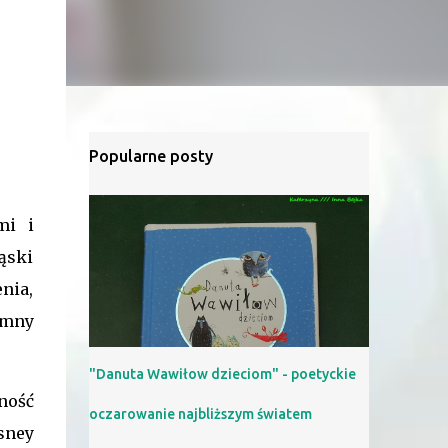
Popularne posty
mi i
ąski
enia,
dumny
"Danuta Wawiłow dzieciom" - poetyckie
ność
oczarowanie najbliższym światem
sney