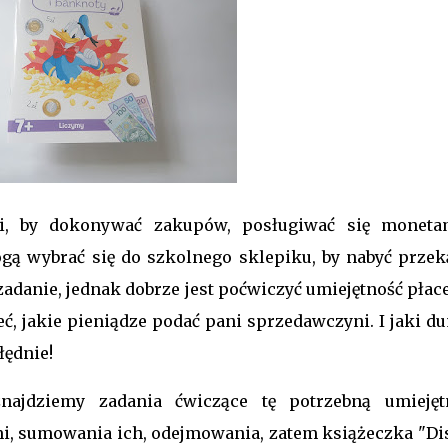
ji, by dokonywać zakupów, posługiwać się moneta
gą wybrać się do szkolnego sklepiku, by nabyć przek
zadanie, jednak dobrze jest poćwiczyć umiejętność płac
ieć, jakie pieniądze podać pani sprzedawczyni. I jaki 
łędnie!
ajdziemy zadania ćwiczące tę potrzebną umiejęt
i, sumowania ich, odejmowania, zatem książeczka "Di