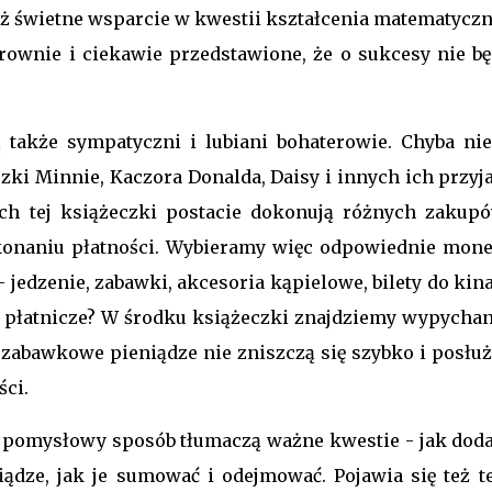
ież świetne wsparcie w kwestii kształcenia matematyczn
larownie i ciekawie przedstawione, że o sukcesy nie bę
także sympatyczni i lubiani bohaterowie. Chyba ni
zki Minnie, Kaczora Donalda, Daisy i innych ich przyj
ach tej książeczki postacie dokonują różnych zakupó
naniu płatności. Wybieramy więc odpowiednie monet
 jedzenie, zabawki, akcesoria kąpielowe, bilety do kin
dki płatnicze? W środku książeczki znajdziemy wypychan
e zabawkowe pieniądze nie zniszczą się szybko i posłuż
ści.
, pomysłowy sposób tłumaczą ważne kwestie - jak dod
iądze, jak je sumować i odejmować. Pojawia się też t