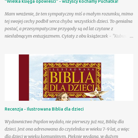
"Wielka księga opowieści" - wszyscy kochamy Puchatka!
dzieciom" było jak spotkanie z dobrymi, bardzo lubianymi
znajomymi! Są tacy, którzy uwielbiają wiersze Danuty Wawiłow
Mam wrażenie, że ten sympatyczny miś o małym rozumku, mimo
(wyznam, że my właśnie do nich należymy), ale są pewnie tacy,
tej swojej cechy podbił serca chyba wszystkich dzieci. To genialna
którzy lubią je, choć tego so...
postać, a przesympatyczne przygody są od lat czytane z
niesłabnącym entuzjazmem. Cytaty z obu książeczek - "Kubusia
Puchatka" i "Chatki Puchatka" na stałe weszły do języka wielu
osób, a sam Kubuś stał się bohaterem seriali animowanych,
filmów pełnometrażowych, zagościł na przeróżnych gadżetach,
ubraniach, przyborach szkolnych. Tu na ogół wykorzystywany
jest jego wizerunek stworzony w wytwórni Walta Disneya.
Poczciwy, okrąglutki miś w czerwonej koszulce przyciąga przed
odbiorniki rzeszę wiernych małych fanów, a i dorośli chętnie
zerkają na jego przygody, w końcu to rzecz kultowa. Wydana
niedawno przez Egmont "Wielka księga opowieści" to
Recenzja - Ilustrowana Biblia dla dzieci
fantastyczna pozycja dla wielbicieli przygód Puchatka. W książce
znajdziemy wizerunki bohaterów znane z produkcji Disneya, a
Wydawnictwo Papilon wydało, nie pierwszy już raz, Biblię dla
same przygody to nowe teksty stworzone przez współczesnych
dzieci. Jest ona adresowana do czytelnika w wieku 7-9 lat, a więc
autorów ...
dla dzieci w wieku komunijnym. Pięknie wydana, w dużym