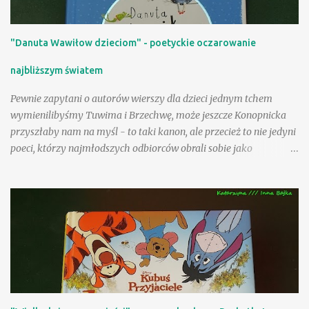
"Danuta Wawiłow dzieciom" - poetyckie oczarowanie
najbliższym światem
Pewnie zapytani o autorów wierszy dla dzieci jednym tchem
wymienilibyśmy Tuwima i Brzechwę, może jeszcze Konopnicka
przyszłaby nam na myśl - to taki kanon, ale przecież to nie jedyni
poeci, którzy najmłodszych odbiorców obrali sobie jako
adresatów! Nasza Księgarnia proponuje nam kolejny obszerny,
starannie wydany tom - po zbiorach utworów Jana Brzechwy i
Juliana Tuwima, po pozycjach zawierających teksty Wandy
Chotomskiej i Ludwika Jerzego Kerna, mamy teraz okazję
rozczytać się w wierszach i prozie Danuty Wawiłow. Zdarzyło się
nam już na tej stronie polecać wiersze poetki inspirowane
folklorem angielskim , pisałam także o sympatycznej lekturze
sennym marzeniom poświęconej ilustrowanej przez Jolę Richter-
Magnuszewską , zatem sięgnięcie po tom "Danuta Wawiłow