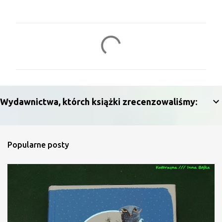
K
o
m
e
n
Wydawnictwa, którch książki zrecenzowaliśmy:
t
a
r
Popularne posty
z
e