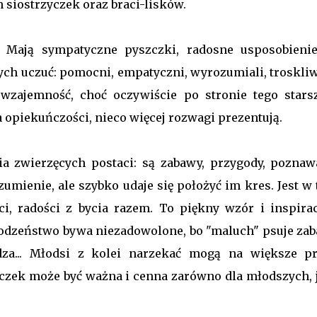
 siostrzyczek oraz braci-lisków.
! Mają sympatyczne pyszczki, radosne usposobienie
nych uczuć: pomocni, empatyczni, wyrozumiali, troskli
wzajemność, choć oczywiście po stronie tego stars
a opiekuńczości, nieco więcej rozwagi prezentują.
cia zwierzęcych postaci: są zabawy, przygody, poznaw
umienie, ale szybko udaje się położyć im kres. Jest w
i, radości z bycia razem. To piękny wzór i inspirac
 rodzeństwo bywa niezadowolone, bo "maluch" psuje zab
dza... Młodsi z kolei narzekać mogą na większe p
eczek może być ważna i cenna zarówno dla młodszych, j