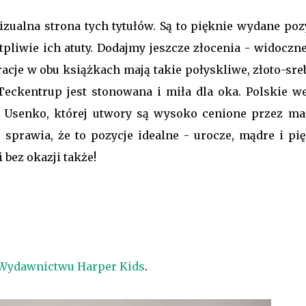
ualna strona tych tytułów. Są to pięknie wydane pozy
tpliwie ich atuty. Dodajmy jeszcze złocenia - widoczne
racje w obu książkach mają takie połyskliwe, złoto-sr
y Teckentrup jest stonowana i miła dla oka. Polskie we
ię Usenko, której utwory są wysoko cenione przez ma
sprawia, że to pozycje idealne - urocze, mądre i pię
 bez okazji także!
Wydawnictwu Harper Kids
.