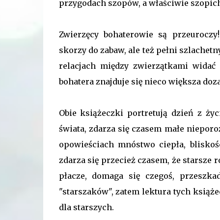
przygodach szopów, a właściwie szopich
Zwierzęcy bohaterowie są przeuroczy
skorzy do zabaw, ale też pełni szlachet
relacjach między zwierzątkami widać 
bohatera znajduje się nieco większa doz
Obie książeczki portretują dzień z ży
świata, zdarza się czasem małe nieporoz
opowieściach mnóstwo ciepła, bliskośc
zdarza się przecież czasem, że starsze
płacze, domaga się czegoś, przeszka
"starszaków", zatem lektura tych książ
dla starszych.