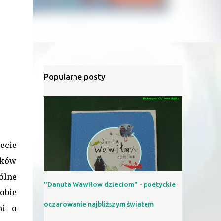
Popularne posty
iecie
yków
ólne
"Danuta Wawiłow dzieciom" - poetyckie
obie
oczarowanie najbliższym światem
mi o