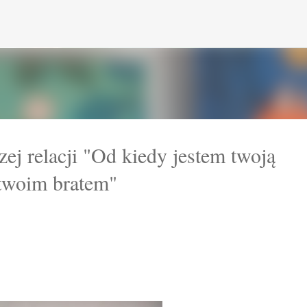
Przejdź do głównej zawartości
ej relacji "Od kiedy jestem twoją
 twoim bratem"