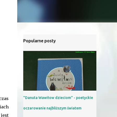
Popularne posty
"Danuta Wawiłow dzieciom" - poetyckie
wczas
iach
oczarowanie najbliższym światem
jest