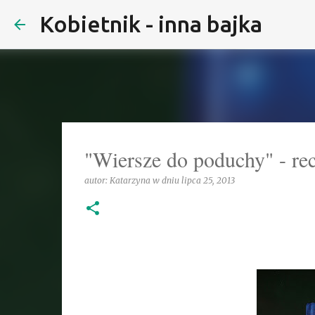
Kobietnik - inna bajka
"Wiersze do poduchy" - rec
autor:
Katarzyna
w dniu
lipca 25, 2013