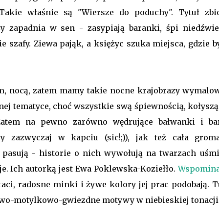
Takie właśnie są "Wiersze do poduchy". Tytuł zbi
y zapadnia w sen - zasypiają baranki, śpi niedźwie
 szafy. Ziewa pająk, a księżyc szuka miejsca, gdzie b
em, nocą, zatem mamy takie nocne krajobrazy wymalo
innej tematyce, choć wszystkie swą śpiewnością, kołys
Zatem na pewno zarówno wędrujące bałwanki i ba
y zazwyczaj w kapciu (sic!;)), jak też cała grom
pasują - historie o nich wywołują na twarzach uśmi
cje. Ich autorką jest Ewa Poklewska-Koziełło.
Wspomin
taci, radosne minki i żywe kolory jej prac podobają. 
wo-motylkowo-gwiezdne motywy w niebieskiej tonacji