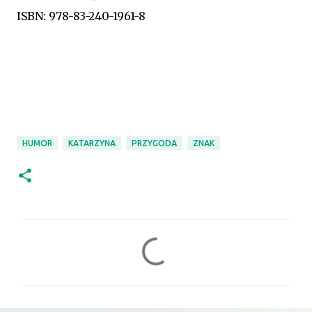
ISBN: 978-83-240-1961-8
HUMOR
KATARZYNA
PRZYGODA
ZNAK
K
o
m
e