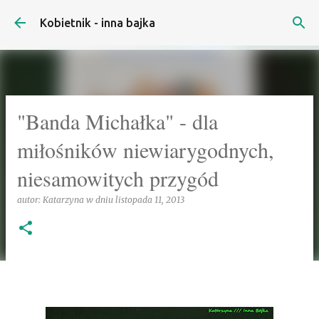
Przejdź do głównej zawartości
Kobietnik - inna bajka
"Banda Michałka" - dla
miłośników niewiarygodnych,
niesamowitych przygód
autor:
Katarzyna
w dniu
listopada 11, 2013