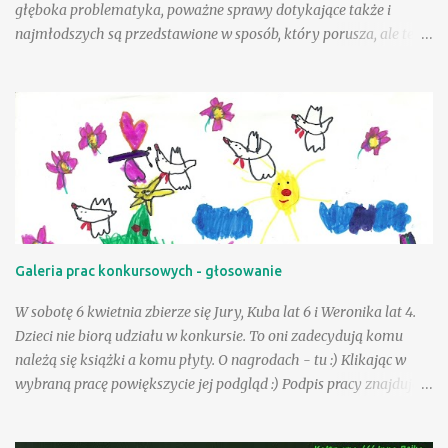
głęboka problematyka, poważne sprawy dotykające także i
najmłodszych są przedstawione w sposób, który porusza, ale też i
krzepi. Choć tematyka jest nielekka, opisane zdarzenia mogą
wycisnąć niejedną łzę, to warto tę książkę przeczytać, mieć w
swojej biblioteczce. Andzia - bohaterka książki - była wyjątkowo
szczęśliwą dziewczynką, a wielka w tym zasługa taty, a choć był
jej tak bliski, to paradoksalnie teraz lepiej sobie poradzić w tej
trudnej sytuacji, gdy tak drogiej osoby zabrakło - przeciwnie niż
jej mama. Andzia zauważa, że mama czasem zachowuje się tak, "
jakby zapomniała, że już jest dorosła " - można to różnie
tłumaczyć - silniejszymi więzami, odmienną sytuacją życiową, na
Galeria prac konkursowych - głosowanie
pewno jednak niebagatelne znaczenie ma dla dziewczynki
obietnica złożona przez tatę - że zawsze będzie on blisko niej, w
W sobotę 6 kwietnia zbierze się Jury, Kuba lat 6 i Weronika lat 4.
szczególnej, bo "ptasiej postaci...
Dzieci nie biorą udziału w konkursie. To oni zadecydują komu
należą się książki a komu płyty. O nagrodach - tu :) Klikając w
wybraną pracę powiększycie jej podgląd :) Podpis pracy znajduje
się pod nią. Serdecznie dziękujemy za udział :) Już niebawem
wybrane przez nas prace będą zdobić wiosennie bajkową stronę :)