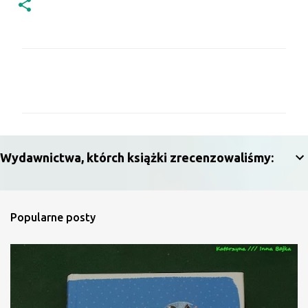
K
o
m
e
n
Wydawnictwa, którch książki zrecenzowaliśmy:
t
a
r
Popularne posty
z
e