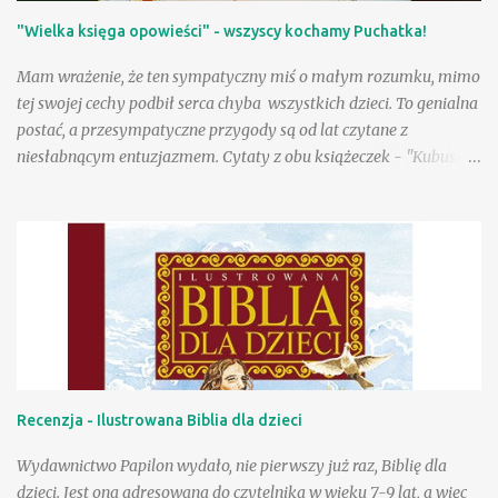
Magnuszewską , zatem sięgnięcie po tom "Danuta Wawiłow
"Wielka księga opowieści" - wszyscy kochamy Puchatka!
dzieciom" było jak spotkanie z dobrymi, bardzo lubianymi
znajomymi! Są tacy, którzy uwielbiają wiersze Danuty Wawiłow
Mam wrażenie, że ten sympatyczny miś o małym rozumku, mimo
(wyznam, że my właśnie do nich należymy), ale są pewnie tacy,
tej swojej cechy podbił serca chyba wszystkich dzieci. To genialna
którzy lubią je, choć tego so...
postać, a przesympatyczne przygody są od lat czytane z
niesłabnącym entuzjazmem. Cytaty z obu książeczek - "Kubusia
Puchatka" i "Chatki Puchatka" na stałe weszły do języka wielu
osób, a sam Kubuś stał się bohaterem seriali animowanych,
filmów pełnometrażowych, zagościł na przeróżnych gadżetach,
ubraniach, przyborach szkolnych. Tu na ogół wykorzystywany
jest jego wizerunek stworzony w wytwórni Walta Disneya.
Poczciwy, okrąglutki miś w czerwonej koszulce przyciąga przed
odbiorniki rzeszę wiernych małych fanów, a i dorośli chętnie
zerkają na jego przygody, w końcu to rzecz kultowa. Wydana
niedawno przez Egmont "Wielka księga opowieści" to
Recenzja - Ilustrowana Biblia dla dzieci
fantastyczna pozycja dla wielbicieli przygód Puchatka. W książce
znajdziemy wizerunki bohaterów znane z produkcji Disneya, a
Wydawnictwo Papilon wydało, nie pierwszy już raz, Biblię dla
same przygody to nowe teksty stworzone przez współczesnych
dzieci. Jest ona adresowana do czytelnika w wieku 7-9 lat, a więc