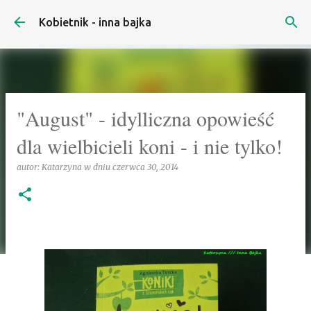
Przejdź do głównej zawartości
Kobietnik - inna bajka
"August" - idylliczna opowieść
dla wielbicieli koni - i nie tylko!
autor:
Katarzyna
w dniu
czerwca 30, 2014