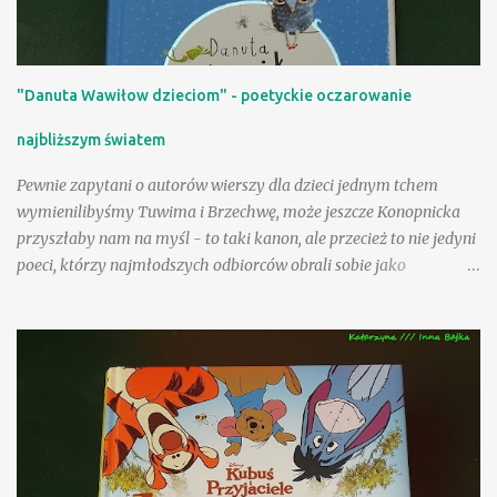
"Danuta Wawiłow dzieciom" - poetyckie oczarowanie
najbliższym światem
Pewnie zapytani o autorów wierszy dla dzieci jednym tchem
wymienilibyśmy Tuwima i Brzechwę, może jeszcze Konopnicka
przyszłaby nam na myśl - to taki kanon, ale przecież to nie jedyni
poeci, którzy najmłodszych odbiorców obrali sobie jako
adresatów! Nasza Księgarnia proponuje nam kolejny obszerny,
starannie wydany tom - po zbiorach utworów Jana Brzechwy i
Juliana Tuwima, po pozycjach zawierających teksty Wandy
Chotomskiej i Ludwika Jerzego Kerna, mamy teraz okazję
rozczytać się w wierszach i prozie Danuty Wawiłow. Zdarzyło się
nam już na tej stronie polecać wiersze poetki inspirowane
folklorem angielskim , pisałam także o sympatycznej lekturze
sennym marzeniom poświęconej ilustrowanej przez Jolę Richter-