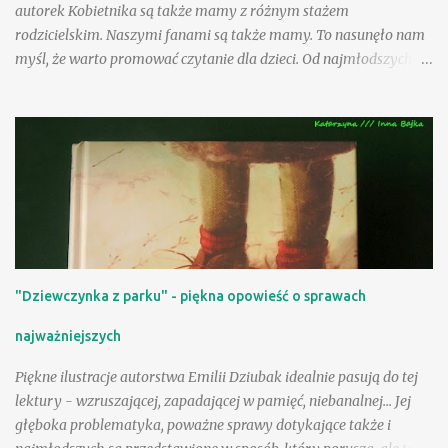
autorek Kobietnika są także mamy z różnym stażem
rodzicielskim. Naszymi fanami są także mamy. To nasunęło nam
myśl, że warto promować czytanie dla dzieci. Od najmłodszych lat
trzeba zachęcać dzieci do czytania, a czego? I tutaj jest pies
pogrzebany. Rynek wydawniczy zalewa masa książek dla naszych
dzieci, ale sami się przekonujemy, że niewiele z nich jest godnych
polecania. Jak więc wybrać te ciekawe, które mają treść
pouczającą? Od czego macie nas? Zapraszamy :) Tuwim i
Brzechwa - klasyka Na pierwszy ogień pójdą wiersze i
rymowanki. Kto nie zna „Kaczki dziwaczki”? Kto nie był przez
chwilę jak ten „Leń”? Co robiły „Dwa Michały” ? Co
„Samochwała” opowiadała? I jakie warzywo wzdychało? Ile
"Dziewczynka z parku" - piękna opowieść o sprawach
wagonów miała „Lokomotywa”? Kto chciał być mądrzejszy od
kury? Jak miał na imię murzynek co mamie na drzewo uciekał?
najważniejszych
Co nadawano w brzozowym gaju? I kto jest głupi? … :) fragm.
Cuda i dziwy - Wielka księga...
Piękne ilustracje autorstwa Emilii Dziubak idealnie pasują do tej
lektury - wzruszającej, zapadającej w pamięć, niebanalnej... Jej
głęboka problematyka, poważne sprawy dotykające także i