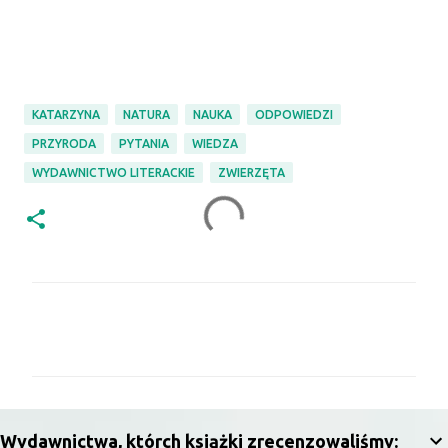
KATARZYNA
NATURA
NAUKA
ODPOWIEDZI
PRZYRODA
PYTANIA
WIEDZA
WYDAWNICTWO LITERACKIE
ZWIERZĘTA
K
o
m
e
n
Wydawnictwa, którch książki zrecenzowaliśmy: