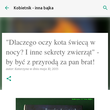
Przejdź do głównej zawartości
Kobietnik - inna bajka
"Dlaczego oczy kota świecą w
nocy? I inne sekrety zwierząt" -
by być z przyrodą za pan brat!
autor:
Katarzyna
w dniu
maja 10, 2015