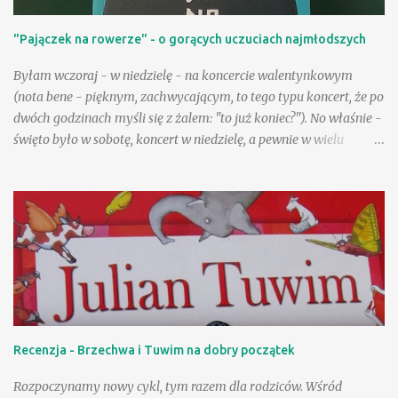
Piotr Krzyżewski Wydawnictwo Papilon, 2012 Oprawa twarda,
"Pajączek na rowerze" - o gorących uczuciach najmłodszych
stron 352 ISBN: 9788324598427 Format: 19.5x27.5cm
Byłam wczoraj - w niedzielę - na koncercie walentynkowym
(nota bene - pięknym, zachwycającym, to tego typu koncert, że po
dwóch godzinach myśli się z żalem: "to już koniec?"). No właśnie -
święto było w sobotę, koncert w niedzielę, a pewnie w wielu
życzeniach pojawiały się sugestie, by ten wyjątkowy nastrój
trwał, by "rozciągnąć" niejako to święto na cały rok! Pod tym
względem jesteśmy zgodni - okazywanie uczuć bez względu na
datę aprobujemy bez wahania. A jednocześnie przecież mamy
często zastrzeżenia odnośnie nieco starszych zakochanych czy
tych najmłodszych. Takie właśnie kwestie zostały przestawione w
"Pajączku na rowerze": jej główni bohaterowie to Ola i Łukasz,
uczniowie szkoły podstawowej. Ich znajomość to dobre
potwierdzenie tezy, iż przeciwieństwa przyciągają się, a także
Recenzja - Brzechwa i Tuwim na dobry początek
powiedzenia: "Kto się lubi, ten się czubi", choć w przypadku tych
dwojga młodych osób od "czubienia" się zaczęło. Energiczna,
Rozpoczynamy nowy cykl, tym razem dla rodziców. Wśród
wysportowana, nieco rozt...