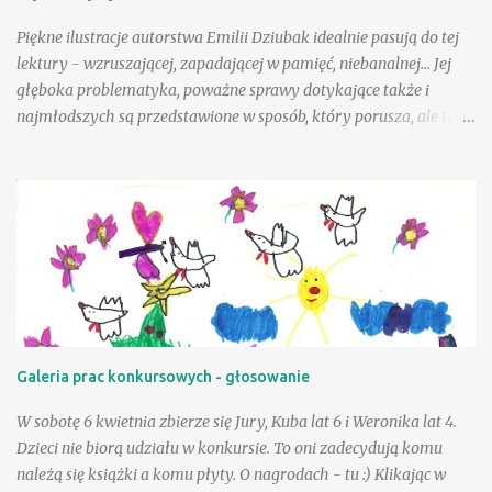
Co nadawano w brzozowym gaju? I kto jest głupi? … :) fragm.
Cuda i dziwy - Wielka księga...
Piękne ilustracje autorstwa Emilii Dziubak idealnie pasują do tej
lektury - wzruszającej, zapadającej w pamięć, niebanalnej... Jej
głęboka problematyka, poważne sprawy dotykające także i
najmłodszych są przedstawione w sposób, który porusza, ale też i
krzepi. Choć tematyka jest nielekka, opisane zdarzenia mogą
wycisnąć niejedną łzę, to warto tę książkę przeczytać, mieć w
swojej biblioteczce. Andzia - bohaterka książki - była wyjątkowo
szczęśliwą dziewczynką, a wielka w tym zasługa taty, a choć był
jej tak bliski, to paradoksalnie teraz lepiej sobie poradzić w tej
trudnej sytuacji, gdy tak drogiej osoby zabrakło - przeciwnie niż
jej mama. Andzia zauważa, że mama czasem zachowuje się tak, "
jakby zapomniała, że już jest dorosła " - można to różnie
tłumaczyć - silniejszymi więzami, odmienną sytuacją życiową, na
Galeria prac konkursowych - głosowanie
pewno jednak niebagatelne znaczenie ma dla dziewczynki
obietnica złożona przez tatę - że zawsze będzie on blisko niej, w
W sobotę 6 kwietnia zbierze się Jury, Kuba lat 6 i Weronika lat 4.
szczególnej, bo "ptasiej postaci...
Dzieci nie biorą udziału w konkursie. To oni zadecydują komu
należą się książki a komu płyty. O nagrodach - tu :) Klikając w