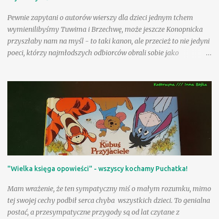
Pewnie zapytani o autorów wierszy dla dzieci jednym tchem
wymienilibyśmy Tuwima i Brzechwę, może jeszcze Konopnicka
przyszłaby nam na myśl - to taki kanon, ale przecież to nie jedyni
poeci, którzy najmłodszych odbiorców obrali sobie jako
adresatów! Nasza Księgarnia proponuje nam kolejny obszerny,
starannie wydany tom - po zbiorach utworów Jana Brzechwy i
Juliana Tuwima, po pozycjach zawierających teksty Wandy
Chotomskiej i Ludwika Jerzego Kerna, mamy teraz okazję
rozczytać się w wierszach i prozie Danuty Wawiłow. Zdarzyło się
nam już na tej stronie polecać wiersze poetki inspirowane
folklorem angielskim , pisałam także o sympatycznej lekturze
sennym marzeniom poświęconej ilustrowanej przez Jolę Richter-
Magnuszewską , zatem sięgnięcie po tom "Danuta Wawiłow
"Wielka księga opowieści" - wszyscy kochamy Puchatka!
dzieciom" było jak spotkanie z dobrymi, bardzo lubianymi
znajomymi! Są tacy, którzy uwielbiają wiersze Danuty Wawiłow
Mam wrażenie, że ten sympatyczny miś o małym rozumku, mimo
(wyznam, że my właśnie do nich należymy), ale są pewnie tacy,
tej swojej cechy podbił serca chyba wszystkich dzieci. To genialna
którzy lubią je, choć tego so...
postać, a przesympatyczne przygody są od lat czytane z