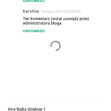
ODPOWIEDZ
m
e
Karolina
19 marca 2023 12:09:00 CET
n
Ten komentarz został usunięty przez
t
administratora bloga.
a
ODPOWIEDZ
r
z
e
Inna Bajka dziękuje :)
P