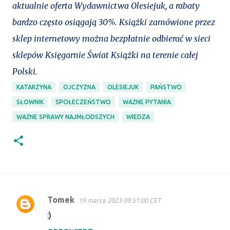
aktualnie oferta Wydawnictwa Olesiejuk, a rabaty
bardzo często osiągają 30%. Książki zamówione przez
sklep internetowy można bezpłatnie odbierać w sieci
sklepów Księgarnie Świat Książki na terenie całej
Polski.
KATARZYNA
OJCZYZNA
OLESIEJUK
PAŃSTWO
SŁOWNIK
SPOŁECZEŃSTWO
WAŻNE PYTANIA
WAŻNE SPRAWY NAJMŁODSZYCH
WIEDZA
Tomek
19 marca 2023 09:51:00 CET
K
:)
o