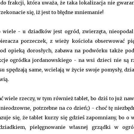
do frakcji, która uważa, że taka lokalizacja nie gwara
zekonacie się, iż jest to błędne mniemanie!
 wiele - u dziadków jest ogród, zwierzęta, nieopodal 
ieracza porzeczek, z wieży kościoła obserwować pi
 pod opieką dorosłych, zabawa na podwórku także pod
cje ogródka jordanowskiego - na wsi dzieci nie są r
su spędzają same, wcielają w życie swoje pomysły, dzia
wią.
 wiele rzeczy, w tym również tablet, bo dziś to już na
ieodzowne, potrzebne na co dzień;) - choć tę niezbęd
uje się, że tablet kurzy się gdzieś zapomniany, bo o 
ziadkiem, pielęgnowanie własnej grządki w ogró