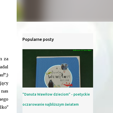
Popularne posty
m za
adal
u!";)
ający
 nas
"Danuta Wawiłow dzieciom" - poetyckie
lnego
oczarowanie najbliższym światem
lko"