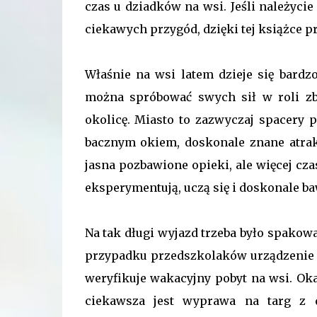
czas u dziadków na wsi. Jeśli należycie 
ciekawych przygód, dzięki tej książce pr
Właśnie na wsi latem dzieje się bardzo
można spróbować swych sił w roli zb
okolicę. Miasto to zazwyczaj spacery
bacznym okiem, doskonale znane atrak
jasna pozbawione opieki, ale więcej cza
eksperymentują, uczą się i doskonale ba
Na tak długi wyjazd trzeba było spakować
przypadku przedszkolaków urządzenie n
weryfikuje wakacyjny pobyt na wsi. Okaz
ciekawsza jest wyprawa na targ z d