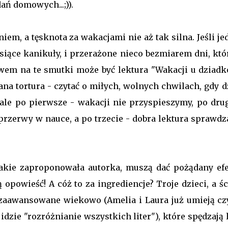
ń domowych...;)).
niem, a tęsknota za wakacjami nie aż tak silna. Jeśli j
siące kanikuły, i przerażone nieco bezmiarem dni, któ
stwem na te smutki może być lektura "Wakacji u dziadk
ana tortura - czytać o miłych, wolnych chwilach, gdy d
 ale po pierwsze - wakacji nie przyspieszymy, po drug
przerwy w nauce, a po trzecie - dobra lektura sprawdz
jakie zaproponowała autorka, muszą dać pożądany efe
powieść! A cóż to za ingrediencje? Troje dzieci, a śc
yt zaawansowane wiekowo (Amelia i Laura już umieją czy
idzie "rozróżnianie wszystkich liter"), które spędzają 