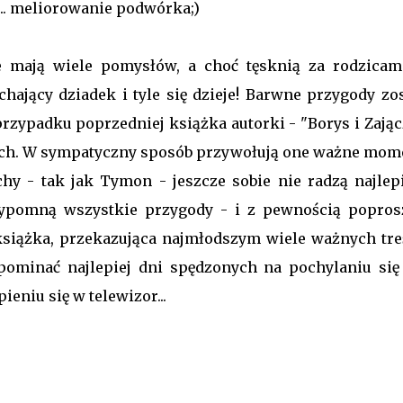
... meliorowanie podwórka;)
e mają wiele pomysłów, a choć tęsknią za rodzicami
chający dziadek i tyle się dzieje! Barwne przygody zo
rzypadku poprzedniej książka autorki - "Borys i Zającz
Moch. W sympatyczny sposób przywołują one ważne mom
chy - tak jak Tymon - jeszcze sobie nie radzą najlepi
rzypomną wszystkie przygody - i z pewnością popros
książka, przekazująca najmłodszym wiele ważnych treś
pominać najlepiej dni spędzonych na pochylaniu się
ieniu się w telewizor...