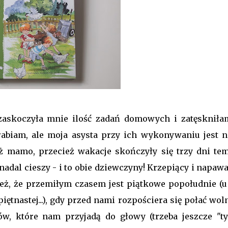
) zaskoczyła mnie ilość zadań domowych i zatęskniła
rabiam, ale moja asysta przy ich wykonywaniu jest n
Ależ mamo, przecież wakacje skończyły się trzy dni tem
a nadal cieszy - i to obie dziewczyny! Krzepiący i napaw
eż, że przemiłym czasem jest piątkowe popołudnie (u
iętnastej...), gdy przed nami rozpościera się połać wo
ów, które nam przyjadą do głowy (trzeba jeszcze "ty