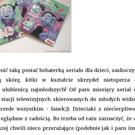
nić taką postać bohaterką serialu dla dzieci, zaskoczy
 skórę, kitki w kształcie skrzydeł nietoperza 
 ulubienicą najmłodszych! Od paru miesięcy serial o
e stacji telewizyjnych skierowanych do młodych widz
zede wszystkim - fanek;)). Dzieciaki z niecierpliwo
 oglądane z radością. Bo trzeba od razu zaznaczyć, że
szej chwili nieco przerażające (podobnie jak i paru in