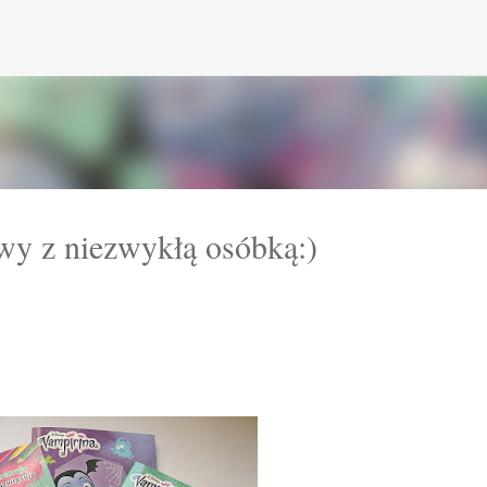
Przejdź do głównej zawartości
wy z niezwykłą osóbką:)