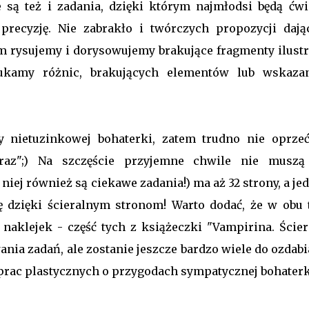
 są też i zadania, dzięki którym najmłodsi będą ćwi
 precyzję. Nie zabrakło i twórczych propozycji dają
 rysujemy i dorysowujemy brakujące fragmenty ilustra
szukamy różnic, brakujących elementów lub wskaza
 nietuzinkowej bohaterki, zatem trudno nie oprzeć
raz";) Na szczęście przyjemne chwile nie muszą
ej również są ciekawe zadania!) ma aż 32 strony, a je
ę dzięki ścieralnym stronom! Warto dodać, że w obu 
naklejek - część tych z książeczki "Vampirina. Ścier
a zadań, ale zostanie jeszcze bardzo wiele do ozdabi
rac plastycznych o przygodach sympatycznej bohaterki