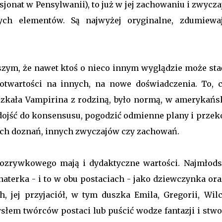
jonat w Pensylwanii), to już w jej zachowaniu i zwycz
ych elementów. Są najwyżej oryginalne, zdumiewaj
dszym, że nawet ktoś o nieco innym wyglądzie może stać
, otwartości na innych, na nowe doświadczenia. To, 
eszkała Vampirina z rodziną, było normą, w amerykańs
 dojść do konsensusu, pogodzić odmienne plany i przek
wych doznań, innych zwyczajów czy zachowań.
rozrywkowego mają i dydaktyczne wartości. Najmłod
ohaterka - i to w obu postaciach - jako dziewczynka or
ch, jej przyjaciół, w tym duszka Emila, Gregorii, Wilc
łem twórców postaci lub puścić wodze fantazji i stwo