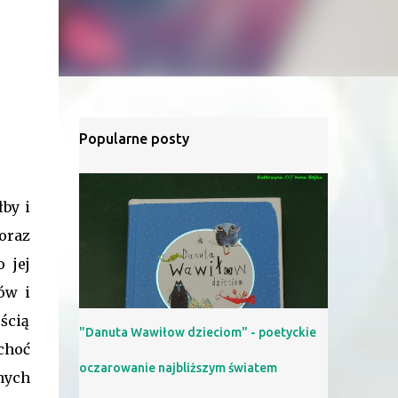
Popularne posty
łby i
oraz
 jej
ów i
ścią
"Danuta Wawiłow dzieciom" - poetyckie
 choć
oczarowanie najbliższym światem
nych