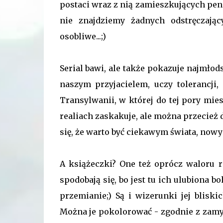
postaci wraz z nią zamieszkujących pens
nie znajdziemy żadnych odstręczając
osobliwe...;)
Serial bawi, ale także pokazuje najmło
naszym przyjacielem, uczy tolerancji
Transylwanii, w której do tej pory mi
realiach zaskakuje, ale można przecież
się, że warto być ciekawym świata, no
A książeczki? One też oprócz waloru 
spodobają się, bo jest tu ich ulubiona b
przemianie;) Są i wizerunki jej bliski
Można je pokolorować - zgodnie z zamys