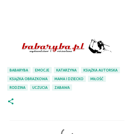
BABARYBA
EMOCJE
KATARZYNA
KSIĄŻKA AUTORSKA
KSIĄŻKA OBRAZKOWA
MAMA I DZIECKO
MIŁOŚĆ
RODZINA
UCZUCIA
ZABAWA
K