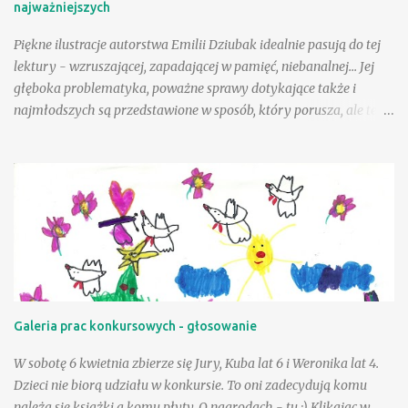
najważniejszych
Co nadawano w brzozowym gaju? I kto jest głupi? … :) fragm.
Cuda i dziwy - Wielka księga...
Piękne ilustracje autorstwa Emilii Dziubak idealnie pasują do tej
lektury - wzruszającej, zapadającej w pamięć, niebanalnej... Jej
głęboka problematyka, poważne sprawy dotykające także i
najmłodszych są przedstawione w sposób, który porusza, ale też i
krzepi. Choć tematyka jest nielekka, opisane zdarzenia mogą
wycisnąć niejedną łzę, to warto tę książkę przeczytać, mieć w
swojej biblioteczce. Andzia - bohaterka książki - była wyjątkowo
szczęśliwą dziewczynką, a wielka w tym zasługa taty, a choć był
jej tak bliski, to paradoksalnie teraz lepiej sobie poradzić w tej
trudnej sytuacji, gdy tak drogiej osoby zabrakło - przeciwnie niż
jej mama. Andzia zauważa, że mama czasem zachowuje się tak, "
jakby zapomniała, że już jest dorosła " - można to różnie
tłumaczyć - silniejszymi więzami, odmienną sytuacją życiową, na
Galeria prac konkursowych - głosowanie
pewno jednak niebagatelne znaczenie ma dla dziewczynki
obietnica złożona przez tatę - że zawsze będzie on blisko niej, w
W sobotę 6 kwietnia zbierze się Jury, Kuba lat 6 i Weronika lat 4.
szczególnej, bo "ptasiej postaci...
Dzieci nie biorą udziału w konkursie. To oni zadecydują komu
należą się książki a komu płyty. O nagrodach - tu :) Klikając w