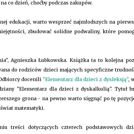
 na co dzień, choćby podczas zakupów.
lnej edukacji, warto wesprzeć najmłodszych na pierw
ejętności, zbudować solidne podwaliny, które pomo
nia", Agnieszka Łubkowska. Książka ta to kolejna poz
ana do rodziców dzieci mających specyficzne trudnoś
Odbiorcy docenili
"Elementarz dla dzieci z dysleksją"
, 
iany "Elementarz dla dzieci z dyskalkulią". Tytuł b
szerszego grona - na pewno warto sięgnąć po tę pozycj
świat matematyki.
u treści dotyczących czterech podstawowych dzi