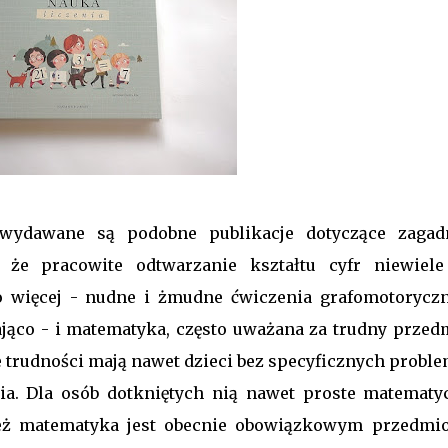
wydawane są podobne publikacje dotyczące zagad
, że pracowite odtwarzanie kształtu cyfr niewiel
co więcej - nudne i żmudne ćwiczenia grafomotorycz
cająco - i matematyka, często uważana za trudny przedm
e trudności mają nawet dzieci bez specyficznych probl
lia. Dla osób dotkniętych nią nawet proste matematy
cież matematyka jest obecnie obowiązkowym przedmi