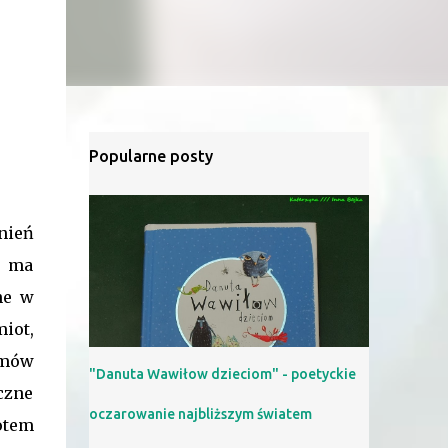
Popularne posty
nień
e ma
ne w
iot,
emów
"Danuta Wawiłow dzieciom" - poetyckie
czne
oczarowanie najbliższym światem
otem