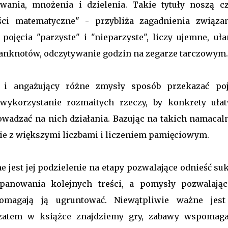
ania, mnożenia i dzielenia. Takie tytuły noszą cz
ości matematyczne" - przybliża zagadnienia związa
 pojęcia "parzyste" i "nieparzyste", liczy ujemne, uła
 banknotów, odczytywanie godzin na zegarze tarczowym
i angażujący różne zmysły sposób przekazać poj
ykorzystanie rozmaitych rzeczy, by konkrety ułat
owadzać na nich działania. Bazując na takich namacal
ie z większymi liczbami i liczeniem pamięciowym.
 jest jej podzielenie na etapy pozwalające odnieść su
anowania kolejnych treści, a pomysły pozwalają
omagają ją ugruntować. Niewątpliwie ważne jest
, zatem w książce znajdziemy gry, zabawy wspomaga