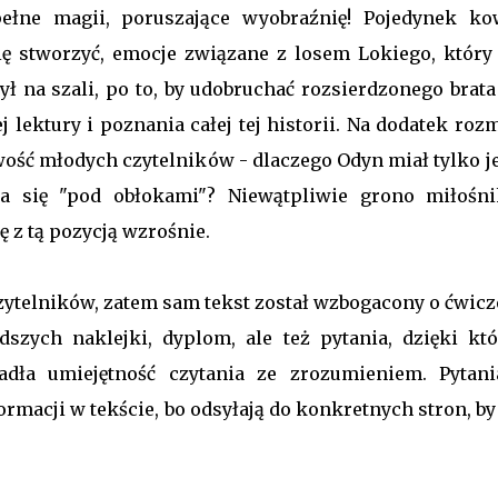
ełne magii, poruszające wyobraźnię! Pojedynek kow
ię stworzyć, emocje związane z losem Lokiego, który
ył na szali, po to, by udobruchać rozsierdzonego brata
j lektury i poznania całej tej historii. Na dodatek roz
ość młodych czytelników - dlaczego Odyn miał tylko j
 się "pod obłokami"? Niewątpliwie grono miłośn
 z tą pozycją wzrośnie.
 czytelników, zatem sam tekst został wzbogacony o ćwic
dszych naklejki, dyplom, ale też pytania, dzięki kt
dła umiejętność czytania ze zrozumieniem. Pytani
rmacji w tekście, bo odsyłają do konkretnych stron, by