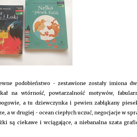
ewne podobieństwo - zestawione zostały imiona dw
ekał na wtórność, powtarzalność motywów, fabular
 bogowie, a tu dziewczynka i pewien zabłąkany piese
e, a w drugiej - ocean ciepłych uczuć, negocjacje w sp
ążki są ciekawe i wciągające, a niebanalna szata grafi