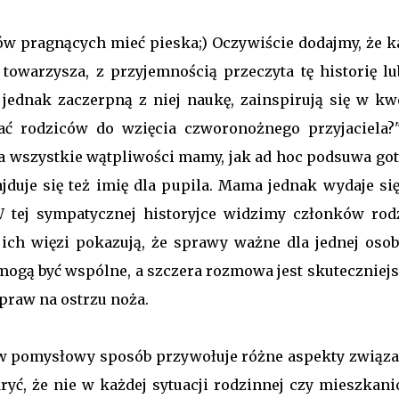
ów pragnących mieć pieska;) Oczywiście dodajmy, że k
 towarzysza, z przyjemnością przeczyta tę historię lub
jednak zaczerpną z niej naukę, zainspirują się w kwe
ć rodziców do wzięcia czworonożnego przyjaciela?"
a wszystkie wątpliwości mamy, jak ad hoc podsuwa go
jduje się też imię dla pupila. Mama jednak wydaje się
W tej sympatycznej historyjce widzimy członków rodz
e ich więzi pokazują, że sprawy ważne dla jednej osob
a mogą być wspólne, a szczera rozmowa jest skuteczniej
praw na ostrzu noża.
- w pomysłowy sposób przywołuje różne aspekty związa
kryć, że nie w każdej sytuacji rodzinnej czy mieszkani