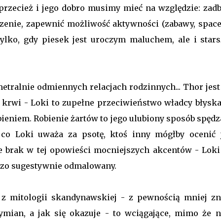
a przecież i jego dobro musimy mieć na względzie: zad
dzenie, zapewnić możliwość aktywności (zabawy, spacery
lko, gdy piesek jest uroczym maluchem, ale i star
metralnie odmiennych relacjach rodzinnych... Thor jes
 krwi - Loki to zupełne przeciwieństwo władcy błyska
bieniem. Robienie żartów to jego ulubiony sposób spędz
, co Loki uważa za psotę, ktoś inny mógłby ocenić 
e brak w tej opowieści mocniejszych akcentów - Loki 
rdzo sugestywnie odmalowany.
e z mitologii skandynawskiej - z pewnością mniej zn
ian, a jak się okazuje - to wciągające, mimo że n