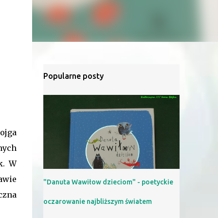
Popularne posty
ojga
nych
k. W
rawie
"Danuta Wawiłow dzieciom" - poetyckie
czna
oczarowanie najbliższym światem