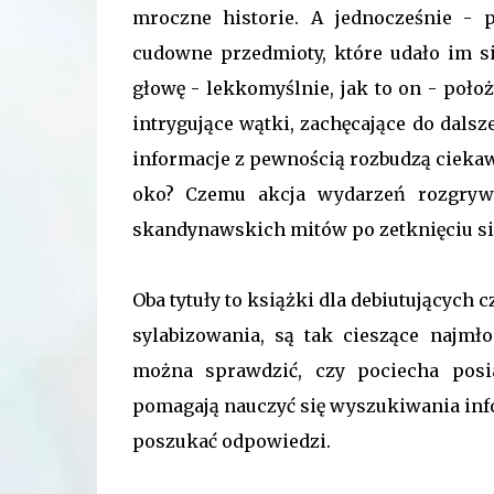
mroczne historie. A jednocześnie - p
cudowne przedmioty, które udało im s
głowę - lekkomyślnie, jak to on - położ
intrygujące wątki, zachęcające do dalsze
informacje z pewnością rozbudzą ciekaw
oko? Czemu akcja wydarzeń rozgrywa
skandynawskich mitów po zetknięciu się
Oba tytuły to książki dla debiutujących
sylabizowania, są tak cieszące najmło
można sprawdzić, czy pociecha posia
pomagają nauczyć się wyszukiwania info
poszukać odpowiedzi.