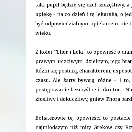
taki pupil będzie się czuł szczęśliwy, 
opiekę - na co dzień i tę lekarską, o je
być odpowiedzialnym opiekunem nie ty
wieku.
Z kolei "Thor i Loki" to opowieść o dia
prawym, uczciwym, dzielnym, jego brat
Różni się posturą, charakterem, usposo
czasu. Ale żarty bywają różne - i to
postępowanie bezmyślne i okrutne... Ni
złośliwy i dokuczliwy, gniew Thora ba
Bohaterowie tej opowieści to postaci
najmłodszym niż mity Greków czy Rzym