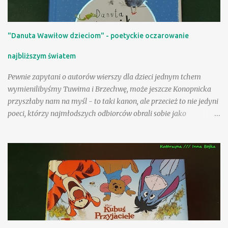
"Danuta Wawiłow dzieciom" - poetyckie oczarowanie
najbliższym światem
Pewnie zapytani o autorów wierszy dla dzieci jednym tchem
wymienilibyśmy Tuwima i Brzechwę, może jeszcze Konopnicka
przyszłaby nam na myśl - to taki kanon, ale przecież to nie jedyni
poeci, którzy najmłodszych odbiorców obrali sobie jako
adresatów! Nasza Księgarnia proponuje nam kolejny obszerny,
starannie wydany tom - po zbiorach utworów Jana Brzechwy i
Juliana Tuwima, po pozycjach zawierających teksty Wandy
Chotomskiej i Ludwika Jerzego Kerna, mamy teraz okazję
rozczytać się w wierszach i prozie Danuty Wawiłow. Zdarzyło się
nam już na tej stronie polecać wiersze poetki inspirowane
folklorem angielskim , pisałam także o sympatycznej lekturze
sennym marzeniom poświęconej ilustrowanej przez Jolę Richter-
Magnuszewską , zatem sięgnięcie po tom "Danuta Wawiłow