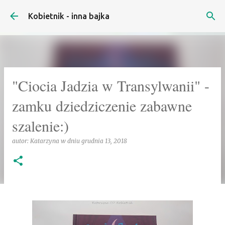
Przejdź do głównej zawartości
Kobietnik - inna bajka
"Ciocia Jadzia w Transylwanii" -
zamku dziedziczenie zabawne
szalenie:)
autor:
Katarzyna
w dniu
grudnia 13, 2018