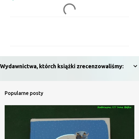
K
o
m
e
n
Wydawnictwa, którch książki zrecenzowaliśmy:
t
a
r
Popularne posty
z
e