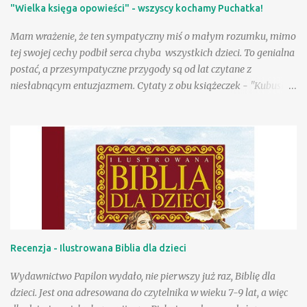
"Wielka księga opowieści" - wszyscy kochamy Puchatka!
dzieciom" było jak spotkanie z dobrymi, bardzo lubianymi
znajomymi! Są tacy, którzy uwielbiają wiersze Danuty Wawiłow
Mam wrażenie, że ten sympatyczny miś o małym rozumku, mimo
(wyznam, że my właśnie do nich należymy), ale są pewnie tacy,
tej swojej cechy podbił serca chyba wszystkich dzieci. To genialna
którzy lubią je, choć tego so...
postać, a przesympatyczne przygody są od lat czytane z
niesłabnącym entuzjazmem. Cytaty z obu książeczek - "Kubusia
Puchatka" i "Chatki Puchatka" na stałe weszły do języka wielu
osób, a sam Kubuś stał się bohaterem seriali animowanych,
filmów pełnometrażowych, zagościł na przeróżnych gadżetach,
ubraniach, przyborach szkolnych. Tu na ogół wykorzystywany
jest jego wizerunek stworzony w wytwórni Walta Disneya.
Poczciwy, okrąglutki miś w czerwonej koszulce przyciąga przed
odbiorniki rzeszę wiernych małych fanów, a i dorośli chętnie
zerkają na jego przygody, w końcu to rzecz kultowa. Wydana
niedawno przez Egmont "Wielka księga opowieści" to
Recenzja - Ilustrowana Biblia dla dzieci
fantastyczna pozycja dla wielbicieli przygód Puchatka. W książce
znajdziemy wizerunki bohaterów znane z produkcji Disneya, a
Wydawnictwo Papilon wydało, nie pierwszy już raz, Biblię dla
same przygody to nowe teksty stworzone przez współczesnych
dzieci. Jest ona adresowana do czytelnika w wieku 7-9 lat, a więc
autorów ...