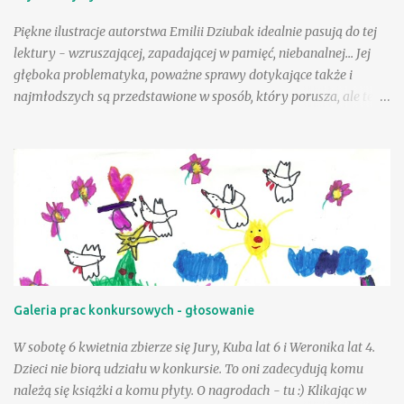
Co nadawano w brzozowym gaju? I kto jest głupi? … :) fragm.
Cuda i dziwy - Wielka księga...
Piękne ilustracje autorstwa Emilii Dziubak idealnie pasują do tej
lektury - wzruszającej, zapadającej w pamięć, niebanalnej... Jej
głęboka problematyka, poważne sprawy dotykające także i
najmłodszych są przedstawione w sposób, który porusza, ale też i
krzepi. Choć tematyka jest nielekka, opisane zdarzenia mogą
wycisnąć niejedną łzę, to warto tę książkę przeczytać, mieć w
swojej biblioteczce. Andzia - bohaterka książki - była wyjątkowo
szczęśliwą dziewczynką, a wielka w tym zasługa taty, a choć był
jej tak bliski, to paradoksalnie teraz lepiej sobie poradzić w tej
trudnej sytuacji, gdy tak drogiej osoby zabrakło - przeciwnie niż
jej mama. Andzia zauważa, że mama czasem zachowuje się tak, "
jakby zapomniała, że już jest dorosła " - można to różnie
tłumaczyć - silniejszymi więzami, odmienną sytuacją życiową, na
Galeria prac konkursowych - głosowanie
pewno jednak niebagatelne znaczenie ma dla dziewczynki
obietnica złożona przez tatę - że zawsze będzie on blisko niej, w
W sobotę 6 kwietnia zbierze się Jury, Kuba lat 6 i Weronika lat 4.
szczególnej, bo "ptasiej postaci...
Dzieci nie biorą udziału w konkursie. To oni zadecydują komu
należą się książki a komu płyty. O nagrodach - tu :) Klikając w