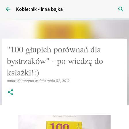
Przejdź do głównej zawartości
Kobietnik - inna bajka
"100 głupich porównań dla
bystrzaków" - po wiedzę do
ksiażki!:)
autor:
Katarzyna
w dniu
maja 02, 2019