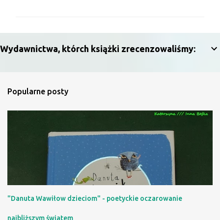
o
m
e
n
Wydawnictwa, którch książki zrecenzowaliśmy:
t
a
r
Popularne posty
z
e
"Danuta Wawiłow dzieciom" - poetyckie oczarowanie
najbliższym światem