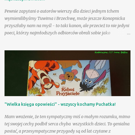
Pewnie zapytani o autorów wierszy dla dzieci jednym tchem
wymienilibyśmy Tuwima i Brzechwę, może jeszcze Konopnicka
przyszłaby nam na myśl - to taki kanon, ale przecież to nie jedyni
poeci, którzy najmłodszych odbiorców obrali sobie jako
adresatów! Nasza Księgarnia proponuje nam kolejny obszerny,
starannie wydany tom - po zbiorach utworów Jana Brzechwy i
Juliana Tuwima, po pozycjach zawierających teksty Wandy
Chotomskiej i Ludwika Jerzego Kerna, mamy teraz okazję
rozczytać się w wierszach i prozie Danuty Wawiłow. Zdarzyło się
nam już na tej stronie polecać wiersze poetki inspirowane
folklorem angielskim , pisałam także o sympatycznej lekturze
sennym marzeniom poświęconej ilustrowanej przez Jolę Richter-
Magnuszewską , zatem sięgnięcie po tom "Danuta Wawiłow
"Wielka księga opowieści" - wszyscy kochamy Puchatka!
dzieciom" było jak spotkanie z dobrymi, bardzo lubianymi
znajomymi! Są tacy, którzy uwielbiają wiersze Danuty Wawiłow
Mam wrażenie, że ten sympatyczny miś o małym rozumku, mimo
(wyznam, że my właśnie do nich należymy), ale są pewnie tacy,
tej swojej cechy podbił serca chyba wszystkich dzieci. To genialna
którzy lubią je, choć tego so...
postać, a przesympatyczne przygody są od lat czytane z