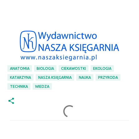
ANATOMIA
BIOLOGIA
CIEKAWOSTKI
EKOLOGIA
KATARZYNA
NASZA KSIĘGARNIA
NAUKA
PRZYRODA
TECHNIKA
WIEDZA
K