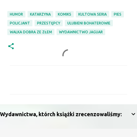
HUMOR
KATARZYNA
KOMIKS
KULTOWA SERIA
PIES
POLICJANT
PRZESTĘPCY
ULUBIENI BOHATEROWIE
WALKA DOBRA ZE ZŁEM
WYDAWNICTWO JAGUAR
K
o
m
e
n
Wydawnictwa, którch książki zrecenzowaliśmy:
t
a
r