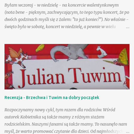
Byłam wczoraj - w niedzielę - na koncercie walentynkowym
(nota bene - pięknym, zachwycającym, to tego typu koncert, że po
dwóch godzinach myśli się z żalem: "to już koniec?"). No właśnie -
święto było w sobotę, koncert w niedzielę, a pewnie w wielu
życzeniach pojawiały się sugestie, by ten wyjątkowy nastrój
trwał, by "rozciągnąć" niejako to święto na cały rok! Pod tym
względem jesteśmy zgodni - okazywanie uczuć bez względu na
datę aprobujemy bez wahania. A jednocześnie przecież mamy
często zastrzeżenia odnośnie nieco starszych zakochanych czy
tych najmłodszych. Takie właśnie kwestie zostały przestawione w
"Pajączku na rowerze": jej główni bohaterowie to Ola i Łukasz,
uczniowie szkoły podstawowej. Ich znajomość to dobre
potwierdzenie tezy, iż przeciwieństwa przyciągają się, a także
Recenzja - Brzechwa i Tuwim na dobry początek
powiedzenia: "Kto się lubi, ten się czubi", choć w przypadku tych
dwojga młodych osób od "czubienia" się zaczęło. Energiczna,
Rozpoczynamy nowy cykl, tym razem dla rodziców. Wśród
wysportowana, nieco rozt...
autorek Kobietnika są także mamy z różnym stażem
rodzicielskim. Naszymi fanami są także mamy. To nasunęło nam
myśl, że warto promować czytanie dla dzieci. Od najmłodszych lat