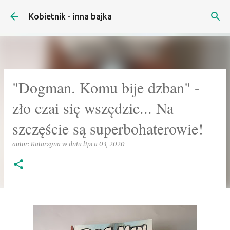
Przejdź do głównej zawartości
Kobietnik - inna bajka
"Dogman. Komu bije dzban" -
zło czai się wszędzie... Na
szczęście są superbohaterowie!
autor:
Katarzyna
w dniu
lipca 03, 2020