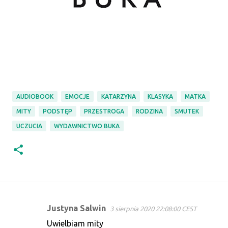
AUDIOBOOK
EMOCJE
KATARZYNA
KLASYKA
MATKA
MITY
PODSTĘP
PRZESTROGA
RODZINA
SMUTEK
UCZUCIA
WYDAWNICTWO BUKA
Justyna Salwin
3 sierpnia 2020 22:08:00 CEST
K
Uwielbiam mity