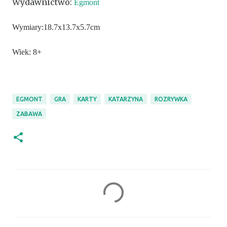
Wydawnictwo:
Egmont
Wymiary:
18.7x13.7x5.7cm
Wiek: 8+
EGMONT
GRA
KARTY
KATARZYNA
ROZRYWKA
ZABAWA
K
o
m