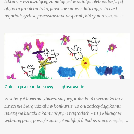
lektury - wzruszającej, zapadającej w pamięć, niebanalnej... Jej
głęboka problematyka, poważne sprawy dotykające także i
najmłodszych są przedstawione w sposób, który porusza, ale też i
krzepi. Choć tematyka jest nielekka, opisane zdarzenia mogą
wycisnąć niejedną łzę, to warto tę książkę przeczytać, mieć w
swojej biblioteczce. Andzia - bohaterka książki - była wyjątkowo
szczęśliwą dziewczynką, a wielka w tym zasługa taty, a choć był
jej tak bliski, to paradoksalnie teraz lepiej sobie poradzić w tej
trudnej sytuacji, gdy tak drogiej osoby zabrakło - przeciwnie niż
jej mama. Andzia zauważa, że mama czasem zachowuje się tak, "
jakby zapomniała, że już jest dorosła " - można to różnie
tłumaczyć - silniejszymi więzami, odmienną sytuacją życiową, na
Galeria prac konkursowych - głosowanie
pewno jednak niebagatelne znaczenie ma dla dziewczynki
obietnica złożona przez tatę - że zawsze będzie on blisko niej, w
W sobotę 6 kwietnia zbierze się Jury, Kuba lat 6 i Weronika lat 4.
szczególnej, bo "ptasiej postaci...
Dzieci nie biorą udziału w konkursie. To oni zadecydują komu
należą się książki a komu płyty. O nagrodach - tu :) Klikając w
wybraną pracę powiększycie jej podgląd :) Podpis pracy znajduje
się pod nią. Serdecznie dziękujemy za udział :) Już niebawem