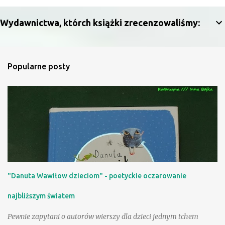
e
n
Wydawnictwa, którch książki zrecenzowaliśmy:
t
a
r
Popularne posty
z
e
"Danuta Wawiłow dzieciom" - poetyckie oczarowanie
najbliższym światem
Pewnie zapytani o autorów wierszy dla dzieci jednym tchem