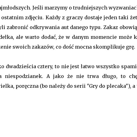
najmłodszych. Jeśli marzymy o trudniejszych wyzwaniach
statnim zdjęciu. Każdy z graczy dostaje jeden taki żet
zyli zabronić odkrywania aut danego typu. Zakaz obowią
pudełka, ale warto dodać, że w danym momencie może k
żenie swoich zakazów, co dość mocna skomplikuje grę.
 dwadzieścia cztery, to nie jest łatwo wszystko spami
a niespodzianek. A jako że nie trwa długo, to chę
lka, poręczna (bo należy do serii "Gry do plecaka"), a