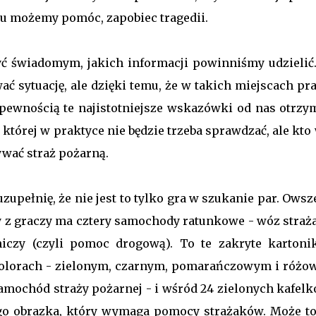
mu możemy pomóc, zapobiec tragedii.
ć świadomym, jakich informacji powinniśmy udzielić.
ć sytuację, ale dzięki temu, że w takich miejscach pra
pewnością te najistotniejsze wskazówki od nas otrzym
której w praktyce nie będzie trzeba sprawdzać, ale kto
ywać straż pożarną.
uzupełnię, że nie jest to tylko gra w szukanie par. Ows
y z graczy ma cztery samochody ratunkowe - wóz straża
iczy (czyli pomoc drogową). To te zakryte kartoni
olorach - zielonym, czarnym, pomarańczowym i różo
samochód straży pożarnej - i wśród 24 zielonych kafelk
go obrazka, który wymaga pomocy strażaków. Może to