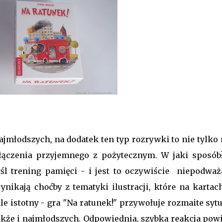
jmłodszych, na dodatek ten typ rozrywki to nie tylko 
ołączenia przyjemnego z pożytecznym. W jaki sposób
 trening pamięci - i jest to oczywiście niepodważ
ynikają choćby z tematyki ilustracji, które na kartach
e istotny - gra "Na ratunek!" przywołuje rozmaite syt
akże i najmłodszych. Odpowiednia, szybka reakcja pow