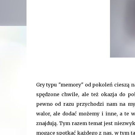
Gry typu "memory" od pokoleń cieszą na
spędzone chwile, ale też okazja do p
pewno od razu przychodzi nam na myśl
walor, ale dodać możemy i inne, a te w
znajdują. Tym razem temat jest niezwykl
mogące spotkać każdego z nas, w tym t