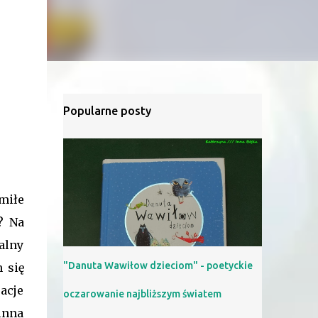
Popularne posty
miłe
? Na
alny
"Danuta Wawiłow dzieciom" - poetyckie
 się
uacje
oczarowanie najbliższym światem
inna