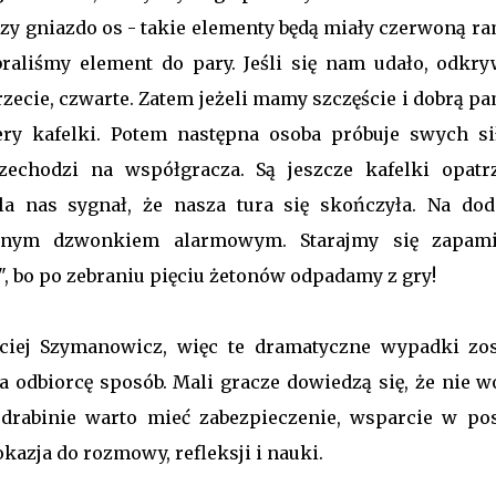
czy gniazdo os - takie elementy będą miały czerwoną ra
ybraliśmy element do pary. Jeśli się nam udało, odkry
rzecie, czwarte. Zatem jeżeli mamy szczęście i dobrą p
ry kafelki. Potem następna osoba próbuje swych si
echodzi na współgracza. Są jeszcze kafelki opatr
a nas sygnał, że nasza tura się skończyła. Na dod
arnym dzwonkiem alarmowym. Starajmy się zapami
 bo po zebraniu pięciu żetonów odpadamy z gry!
ciej Szymanowicz, więc te dramatyczne wypadki zos
na odbiorcę sposób. Mali gracze dowiedzą się, że nie w
rabinie warto mieć zabezpieczenie, wsparcie w pos
okazja do rozmowy, refleksji i nauki.