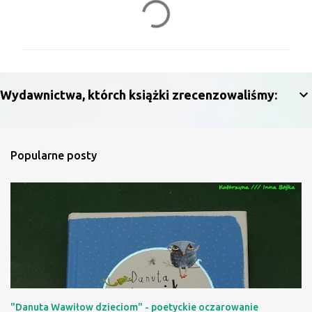
K
o
m
e
n
Wydawnictwa, którch książki zrecenzowaliśmy:
t
a
r
Popularne posty
z
e
"Danuta Wawiłow dzieciom" - poetyckie oczarowanie