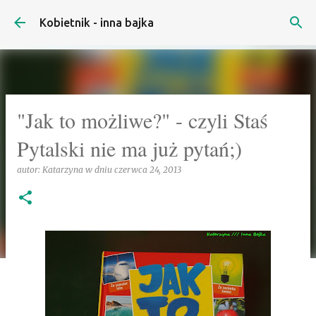
Przejdź do głównej zawartości
Kobietnik - inna bajka
"Jak to możliwe?" - czyli Staś
Pytalski nie ma już pytań;)
autor:
Katarzyna
w dniu
czerwca 24, 2013