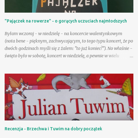
zawrotną Książka opatrzona imprimatur. Polecam Gosia tekst:
Piotr Krzyżewski Wydawnictwo Papilon, 2012 Oprawa twarda,
"Pajączek na rowerze" - o gorących uczuciach najmłodszych
stron 352 ISBN: 9788324598427 Format: 19.5x27.5cm
Byłam wczoraj - w niedzielę - na koncercie walentynkowym
(nota bene - pięknym, zachwycającym, to tego typu koncert, że po
dwóch godzinach myśli się z żalem: "to już koniec?"). No właśnie -
święto było w sobotę, koncert w niedzielę, a pewnie w wielu
życzeniach pojawiały się sugestie, by ten wyjątkowy nastrój
trwał, by "rozciągnąć" niejako to święto na cały rok! Pod tym
względem jesteśmy zgodni - okazywanie uczuć bez względu na
datę aprobujemy bez wahania. A jednocześnie przecież mamy
często zastrzeżenia odnośnie nieco starszych zakochanych czy
tych najmłodszych. Takie właśnie kwestie zostały przestawione w
"Pajączku na rowerze": jej główni bohaterowie to Ola i Łukasz,
uczniowie szkoły podstawowej. Ich znajomość to dobre
potwierdzenie tezy, iż przeciwieństwa przyciągają się, a także
Recenzja - Brzechwa i Tuwim na dobry początek
powiedzenia: "Kto się lubi, ten się czubi", choć w przypadku tych
dwojga młodych osób od "czubienia" się zaczęło. Energiczna,