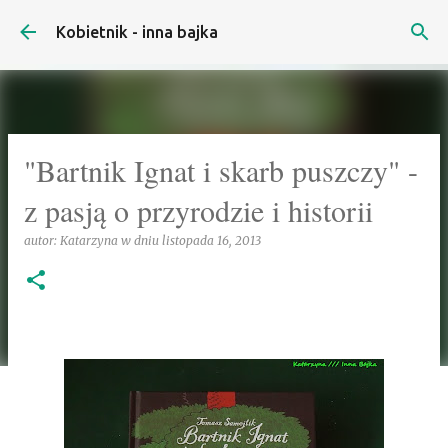
Przejdź do głównej zawartości
Kobietnik - inna bajka
"Bartnik Ignat i skarb puszczy" -
z pasją o przyrodzie i historii
autor:
Katarzyna
w dniu
listopada 16, 2013