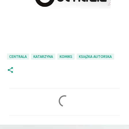
CENTRALA
KATARZYNA
KOMIKS
KSIĄŻKA AUTORSKA
K
o
m
e