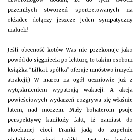
przemiłych stworzeń sportretowanych na
okładce dołączy jeszcze jeden sympatyczny
maluch!
Jeśli obecność kotów Was nie przekonuje jako
powód do sięgniecia po lekturę, to takim osobom
książka "Lilka i spółka" oferuje mnóstwo innych
atrakcji;) W marcu na ogół uczniowie już z
wytęsknieniem wypatrują wakacji. A akcja
powieściowych wydarzeń rozgrywa się właśnie
latem, nad morzem. Mały bohaterom psuje
perspektywę kanikuły fakt, iż zamiast do
ukochanej cioci Franki jadą do zupełnie
nielubianej cioci Jadźki... Jest to bardzo