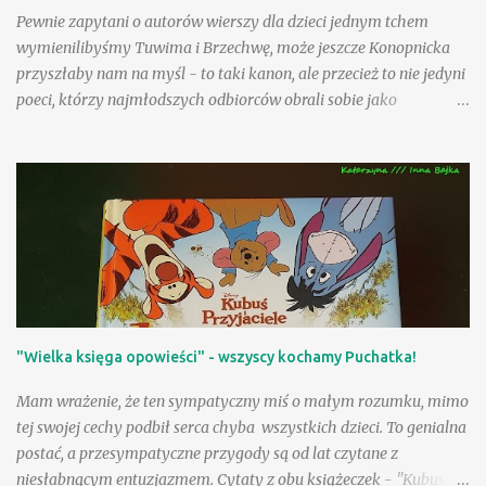
Pewnie zapytani o autorów wierszy dla dzieci jednym tchem
wymienilibyśmy Tuwima i Brzechwę, może jeszcze Konopnicka
przyszłaby nam na myśl - to taki kanon, ale przecież to nie jedyni
poeci, którzy najmłodszych odbiorców obrali sobie jako
adresatów! Nasza Księgarnia proponuje nam kolejny obszerny,
starannie wydany tom - po zbiorach utworów Jana Brzechwy i
Juliana Tuwima, po pozycjach zawierających teksty Wandy
Chotomskiej i Ludwika Jerzego Kerna, mamy teraz okazję
rozczytać się w wierszach i prozie Danuty Wawiłow. Zdarzyło się
nam już na tej stronie polecać wiersze poetki inspirowane
folklorem angielskim , pisałam także o sympatycznej lekturze
sennym marzeniom poświęconej ilustrowanej przez Jolę Richter-
Magnuszewską , zatem sięgnięcie po tom "Danuta Wawiłow
"Wielka księga opowieści" - wszyscy kochamy Puchatka!
dzieciom" było jak spotkanie z dobrymi, bardzo lubianymi
znajomymi! Są tacy, którzy uwielbiają wiersze Danuty Wawiłow
Mam wrażenie, że ten sympatyczny miś o małym rozumku, mimo
(wyznam, że my właśnie do nich należymy), ale są pewnie tacy,
tej swojej cechy podbił serca chyba wszystkich dzieci. To genialna
którzy lubią je, choć tego so...
postać, a przesympatyczne przygody są od lat czytane z
niesłabnącym entuzjazmem. Cytaty z obu książeczek - "Kubusia