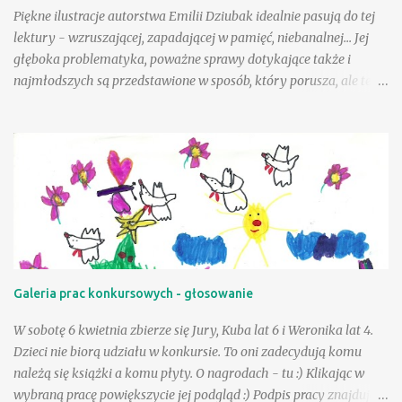
Cuda i dziwy - Wielka księga...
Piękne ilustracje autorstwa Emilii Dziubak idealnie pasują do tej
lektury - wzruszającej, zapadającej w pamięć, niebanalnej... Jej
głęboka problematyka, poważne sprawy dotykające także i
najmłodszych są przedstawione w sposób, który porusza, ale też i
krzepi. Choć tematyka jest nielekka, opisane zdarzenia mogą
wycisnąć niejedną łzę, to warto tę książkę przeczytać, mieć w
swojej biblioteczce. Andzia - bohaterka książki - była wyjątkowo
szczęśliwą dziewczynką, a wielka w tym zasługa taty, a choć był
jej tak bliski, to paradoksalnie teraz lepiej sobie poradzić w tej
trudnej sytuacji, gdy tak drogiej osoby zabrakło - przeciwnie niż
jej mama. Andzia zauważa, że mama czasem zachowuje się tak, "
jakby zapomniała, że już jest dorosła " - można to różnie
tłumaczyć - silniejszymi więzami, odmienną sytuacją życiową, na
Galeria prac konkursowych - głosowanie
pewno jednak niebagatelne znaczenie ma dla dziewczynki
obietnica złożona przez tatę - że zawsze będzie on blisko niej, w
W sobotę 6 kwietnia zbierze się Jury, Kuba lat 6 i Weronika lat 4.
szczególnej, bo "ptasiej postaci...
Dzieci nie biorą udziału w konkursie. To oni zadecydują komu
należą się książki a komu płyty. O nagrodach - tu :) Klikając w
wybraną pracę powiększycie jej podgląd :) Podpis pracy znajduje