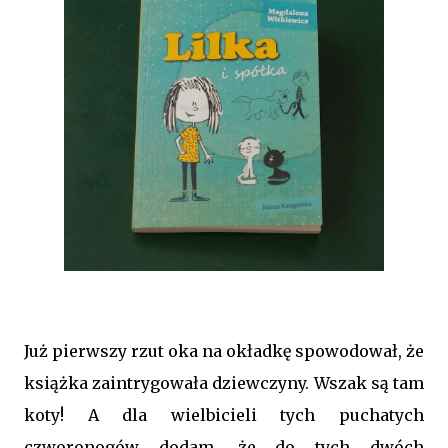
Już pierwszy rzut oka na okładkę spowodował, że
książka zaintrygowała dziewczyny. Wszak są tam
koty! A dla wielbicieli tych puchatych
czworonogów dodam, że do tych dwóch