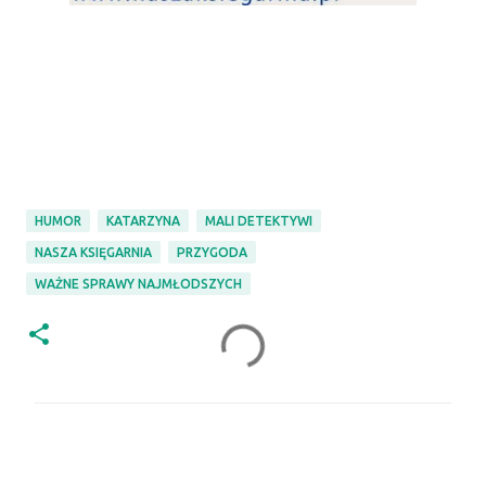
HUMOR
KATARZYNA
MALI DETEKTYWI
NASZA KSIĘGARNIA
PRZYGODA
WAŻNE SPRAWY NAJMŁODSZYCH
K
o