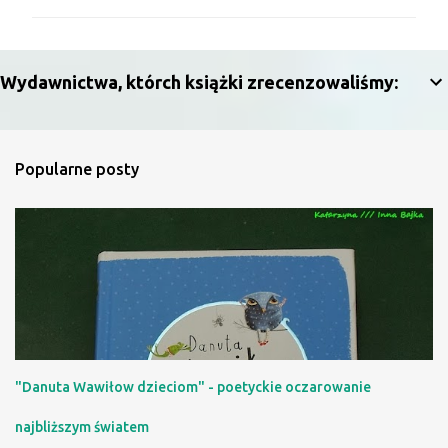
m
e
n
Wydawnictwa, którch książki zrecenzowaliśmy:
t
a
r
Popularne posty
z
e
"Danuta Wawiłow dzieciom" - poetyckie oczarowanie
najbliższym światem