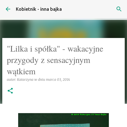
Przejdź do głównej zawartości
Kobietnik - inna bajka
"Lilka i spółka" - wakacyjne
przygody z sensacyjnym
wątkiem
autor:
Katarzyna
w dniu
marca 03, 2014