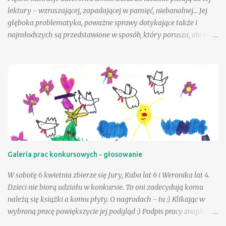
lektury - wzruszającej, zapadającej w pamięć, niebanalnej... Jej
głęboka problematyka, poważne sprawy dotykające także i
najmłodszych są przedstawione w sposób, który porusza, ale też i
krzepi. Choć tematyka jest nielekka, opisane zdarzenia mogą
wycisnąć niejedną łzę, to warto tę książkę przeczytać, mieć w
swojej biblioteczce. Andzia - bohaterka książki - była wyjątkowo
szczęśliwą dziewczynką, a wielka w tym zasługa taty, a choć był
jej tak bliski, to paradoksalnie teraz lepiej sobie poradzić w tej
trudnej sytuacji, gdy tak drogiej osoby zabrakło - przeciwnie niż
jej mama. Andzia zauważa, że mama czasem zachowuje się tak, "
jakby zapomniała, że już jest dorosła " - można to różnie
tłumaczyć - silniejszymi więzami, odmienną sytuacją życiową, na
Galeria prac konkursowych - głosowanie
pewno jednak niebagatelne znaczenie ma dla dziewczynki
obietnica złożona przez tatę - że zawsze będzie on blisko niej, w
W sobotę 6 kwietnia zbierze się Jury, Kuba lat 6 i Weronika lat 4.
szczególnej, bo "ptasiej postaci...
Dzieci nie biorą udziału w konkursie. To oni zadecydują komu
należą się książki a komu płyty. O nagrodach - tu :) Klikając w
wybraną pracę powiększycie jej podgląd :) Podpis pracy znajduje
się pod nią. Serdecznie dziękujemy za udział :) Już niebawem