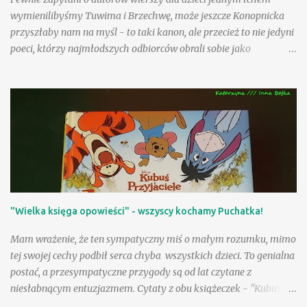
wymienilibyśmy Tuwima i Brzechwę, może jeszcze Konopnicka
przyszłaby nam na myśl - to taki kanon, ale przecież to nie jedyni
poeci, którzy najmłodszych odbiorców obrali sobie jako
adresatów! Nasza Księgarnia proponuje nam kolejny obszerny,
starannie wydany tom - po zbiorach utworów Jana Brzechwy i
Juliana Tuwima, po pozycjach zawierających teksty Wandy
Chotomskiej i Ludwika Jerzego Kerna, mamy teraz okazję
rozczytać się w wierszach i prozie Danuty Wawiłow. Zdarzyło się
nam już na tej stronie polecać wiersze poetki inspirowane
folklorem angielskim , pisałam także o sympatycznej lekturze
sennym marzeniom poświęconej ilustrowanej przez Jolę Richter-
Magnuszewską , zatem sięgnięcie po tom "Danuta Wawiłow
"Wielka księga opowieści" - wszyscy kochamy Puchatka!
dzieciom" było jak spotkanie z dobrymi, bardzo lubianymi
znajomymi! Są tacy, którzy uwielbiają wiersze Danuty Wawiłow
Mam wrażenie, że ten sympatyczny miś o małym rozumku, mimo
(wyznam, że my właśnie do nich należymy), ale są pewnie tacy,
tej swojej cechy podbił serca chyba wszystkich dzieci. To genialna
którzy lubią je, choć tego so...
postać, a przesympatyczne przygody są od lat czytane z
niesłabnącym entuzjazmem. Cytaty z obu książeczek - "Kubusia
Puchatka" i "Chatki Puchatka" na stałe weszły do języka wielu