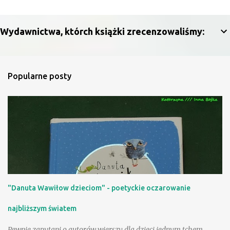
e
n
Wydawnictwa, którch książki zrecenzowaliśmy:
t
a
r
Popularne posty
z
e
"Danuta Wawiłow dzieciom" - poetyckie oczarowanie
najbliższym światem
Pewnie zapytani o autorów wierszy dla dzieci jednym tchem