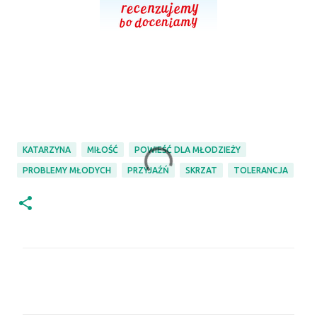
KATARZYNA
MIŁOŚĆ
POWIEŚĆ DLA MŁODZIEŻY
PROBLEMY MŁODYCH
PRZYJAŹŃ
SKRZAT
TOLERANCJA
K
o
m