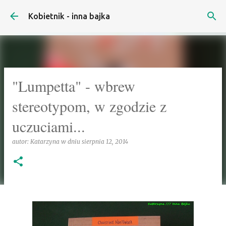
Przejdź do głównej zawartości
Kobietnik - inna bajka
"Lumpetta" - wbrew
stereotypom, w zgodzie z
uczuciami...
autor:
Katarzyna
w dniu
sierpnia 12, 2014