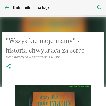
Przejdź do głównej zawartości
Kobietnik - inna bajka
"Wszystkie moje mamy" -
historia chwytająca za serce
autor:
Katarzyna
w dniu
września 17, 2014