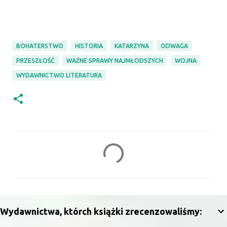
BOHATERSTWO
HISTORIA
KATARZYNA
ODWAGA
PRZESZŁOŚĆ
WAŻNE SPRAWY NAJMŁODSZYCH
WOJNA
WYDAWNICTWO LITERATURA
K
o
m
e
n
Wydawnictwa, którch książki zrecenzowaliśmy:
t