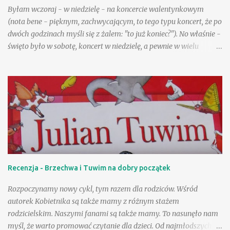
Byłam wczoraj - w niedzielę - na koncercie walentynkowym
(nota bene - pięknym, zachwycającym, to tego typu koncert, że po
dwóch godzinach myśli się z żalem: "to już koniec?"). No właśnie -
święto było w sobotę, koncert w niedzielę, a pewnie w wielu
życzeniach pojawiały się sugestie, by ten wyjątkowy nastrój
trwał, by "rozciągnąć" niejako to święto na cały rok! Pod tym
względem jesteśmy zgodni - okazywanie uczuć bez względu na
datę aprobujemy bez wahania. A jednocześnie przecież mamy
często zastrzeżenia odnośnie nieco starszych zakochanych czy
tych najmłodszych. Takie właśnie kwestie zostały przestawione w
"Pajączku na rowerze": jej główni bohaterowie to Ola i Łukasz,
uczniowie szkoły podstawowej. Ich znajomość to dobre
potwierdzenie tezy, iż przeciwieństwa przyciągają się, a także
Recenzja - Brzechwa i Tuwim na dobry początek
powiedzenia: "Kto się lubi, ten się czubi", choć w przypadku tych
dwojga młodych osób od "czubienia" się zaczęło. Energiczna,
Rozpoczynamy nowy cykl, tym razem dla rodziców. Wśród
wysportowana, nieco rozt...
autorek Kobietnika są także mamy z różnym stażem
rodzicielskim. Naszymi fanami są także mamy. To nasunęło nam
myśl, że warto promować czytanie dla dzieci. Od najmłodszych lat