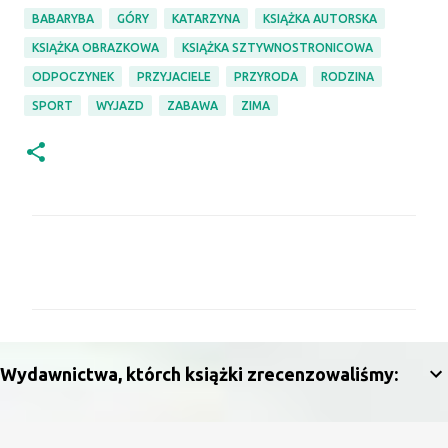
BABARYBA
GÓRY
KATARZYNA
KSIĄŻKA AUTORSKA
KSIĄŻKA OBRAZKOWA
KSIĄŻKA SZTYWNOSTRONICOWA
ODPOCZYNEK
PRZYJACIELE
PRZYRODA
RODZINA
SPORT
WYJAZD
ZABAWA
ZIMA
K
o
m
e
n
Wydawnictwa, którch książki zrecenzowaliśmy:
t
a
r