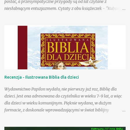
postać, a przesympatyczne przygody są od lat czytane z
niesłabnącym entuzjazmem. Cytaty z obu książeczek - "Kubusia
Puchatka" i "Chatki Puchatka" na stałe weszły do języka wielu
osób, a sam Kubuś stał się bohaterem seriali animowanych,
filmów pełnometrażowych, zagościł na przeróżnych gadżetach,
ubraniach, przyborach szkolnych. Tu na ogół wykorzystywany
jest jego wizerunek stworzony w wytwórni Walta Disneya.
Poczciwy, okrąglutki miś w czerwonej koszulce przyciąga przed
odbiorniki rzeszę wiernych małych fanów, a i dorośli chętnie
zerkają na jego przygody, w końcu to rzecz kultowa. Wydana
niedawno przez Egmont "Wielka księga opowieści" to
Recenzja - Ilustrowana Biblia dla dzieci
fantastyczna pozycja dla wielbicieli przygód Puchatka. W książce
znajdziemy wizerunki bohaterów znane z produkcji Disneya, a
Wydawnictwo Papilon wydało, nie pierwszy już raz, Biblię dla
same przygody to nowe teksty stworzone przez współczesnych
dzieci. Jest ona adresowana do czytelnika w wieku 7-9 lat, a więc
autorów ...
dla dzieci w wieku komunijnym. Pięknie wydana, w dużym
formacie, z doskonale wprowadzającymi w świat biblijny
rysunkami pana Marka Szyszko, z pewnością zachęci do czytania.
Pozycja zawiera specjalnie opracowane najważniejsze historie od