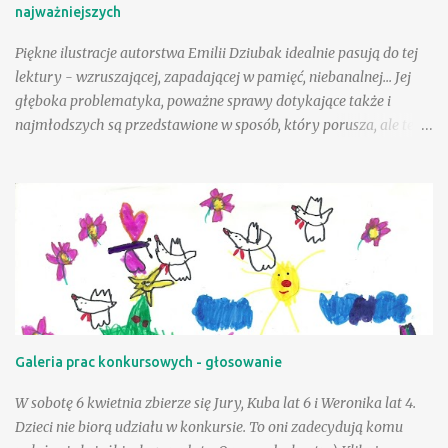
najważniejszych
Co nadawano w brzozowym gaju? I kto jest głupi? … :) fragm.
Cuda i dziwy - Wielka księga...
Piękne ilustracje autorstwa Emilii Dziubak idealnie pasują do tej
lektury - wzruszającej, zapadającej w pamięć, niebanalnej... Jej
głęboka problematyka, poważne sprawy dotykające także i
najmłodszych są przedstawione w sposób, który porusza, ale też i
krzepi. Choć tematyka jest nielekka, opisane zdarzenia mogą
wycisnąć niejedną łzę, to warto tę książkę przeczytać, mieć w
swojej biblioteczce. Andzia - bohaterka książki - była wyjątkowo
szczęśliwą dziewczynką, a wielka w tym zasługa taty, a choć był
jej tak bliski, to paradoksalnie teraz lepiej sobie poradzić w tej
trudnej sytuacji, gdy tak drogiej osoby zabrakło - przeciwnie niż
jej mama. Andzia zauważa, że mama czasem zachowuje się tak, "
jakby zapomniała, że już jest dorosła " - można to różnie
tłumaczyć - silniejszymi więzami, odmienną sytuacją życiową, na
Galeria prac konkursowych - głosowanie
pewno jednak niebagatelne znaczenie ma dla dziewczynki
obietnica złożona przez tatę - że zawsze będzie on blisko niej, w
W sobotę 6 kwietnia zbierze się Jury, Kuba lat 6 i Weronika lat 4.
szczególnej, bo "ptasiej postaci...
Dzieci nie biorą udziału w konkursie. To oni zadecydują komu