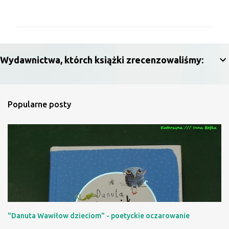
o
m
e
n
Wydawnictwa, którch książki zrecenzowaliśmy:
t
a
r
Popularne posty
z
e
"Danuta Wawiłow dzieciom" - poetyckie oczarowanie