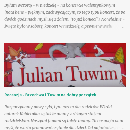
Byłam wczoraj - w niedzielę - na koncercie walentynkowym
(nota bene - pięknym, zachwycającym, to tego typu koncert, że po
dwóch godzinach myśli się z żalem: "to już koniec?"). No właśnie -
święto było w sobotę, koncert w niedzielę, a pewnie w wielu
życzeniach pojawiały się sugestie, by ten wyjątkowy nastrój
trwał, by "rozciągnąć" niejako to święto na cały rok! Pod tym
względem jesteśmy zgodni - okazywanie uczuć bez względu na
datę aprobujemy bez wahania. A jednocześnie przecież mamy
często zastrzeżenia odnośnie nieco starszych zakochanych czy
tych najmłodszych. Takie właśnie kwestie zostały przestawione w
"Pajączku na rowerze": jej główni bohaterowie to Ola i Łukasz,
uczniowie szkoły podstawowej. Ich znajomość to dobre
potwierdzenie tezy, iż przeciwieństwa przyciągają się, a także
Recenzja - Brzechwa i Tuwim na dobry początek
powiedzenia: "Kto się lubi, ten się czubi", choć w przypadku tych
dwojga młodych osób od "czubienia" się zaczęło. Energiczna,
Rozpoczynamy nowy cykl, tym razem dla rodziców. Wśród
wysportowana, nieco rozt...
autorek Kobietnika są także mamy z różnym stażem
rodzicielskim. Naszymi fanami są także mamy. To nasunęło nam
myśl, że warto promować czytanie dla dzieci. Od najmłodszych lat