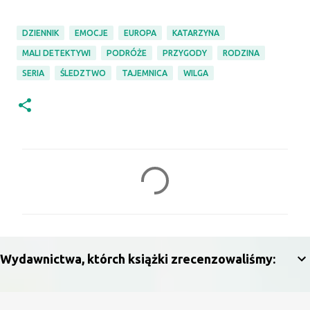
DZIENNIK
EMOCJE
EUROPA
KATARZYNA
MALI DETEKTYWI
PODRÓŻE
PRZYGODY
RODZINA
SERIA
ŚLEDZTWO
TAJEMNICA
WILGA
K
o
m
e
n
Wydawnictwa, którch książki zrecenzowaliśmy:
t
a
r