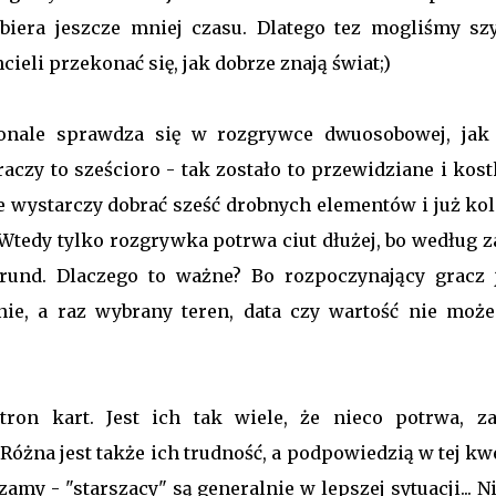
iera jeszcze mniej czasu. Dlatego tez mogliśmy sz
eli przekonać się, jak dobrze znają świat;)
skonale sprawdza się w rozgrywce dwuosobowej, jak
czy to sześcioro - tak zostało to przewidziane i kost
e wystarczy dobrać sześć drobnych elementów i już kol
Wtedy tylko rozgrywka potrwa ciut dłużej, bo według z
rund. Dlaczego to ważne? Bo rozpoczynający gracz 
ie, a raz wybrany teren, data czy wartość nie może
tron kart. Jest ich tak wiele, że nieco potrwa, z
óżna jest także ich trudność, a podpowiedzią w tej kw
amy - "starszacy" są generalnie w lepszej sytuacji... N