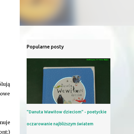
Popularne posty
lują
nowe
"Danuta Wawiłow dzieciom" - poetyckie
muje
oczarowanie najbliższym światem
ont;)