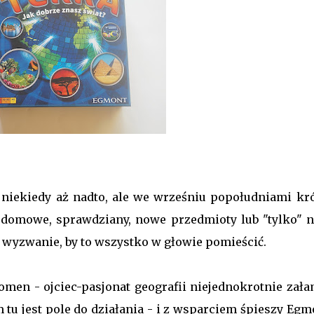
 niekiedy aż nadto, ale we wrześniu popołudniami kró
e domowe, sprawdziany, nowe przedmioty lub "tylko" 
i wyzwanie, by to wszystko w głowie pomieścić.
men - ojciec-pasjonat geografii niejednokrotnie zała
em tu jest pole do działania - i z wsparciem śpieszy Egm