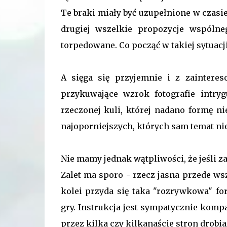
Te braki miały być uzupełnione w czasie
drugiej wszelkie propozycje wspóln
torpedowane. Co począć w takiej sytuacji
A sięga się przyjemnie i z zainter
przykuwające wzrok fotografie intry
rzeczonej kuli, której nadano formę n
najoporniejszych, których sam temat ni
Nie mamy jednak wątpliwości, że jeśli zac
Zalet ma sporo - rzecz jasna przede ws
kolei przyda się taka "rozrywkowa" fo
gry. Instrukcja jest sympatycznie komp
przez kilka czy kilkanaście stron drobi