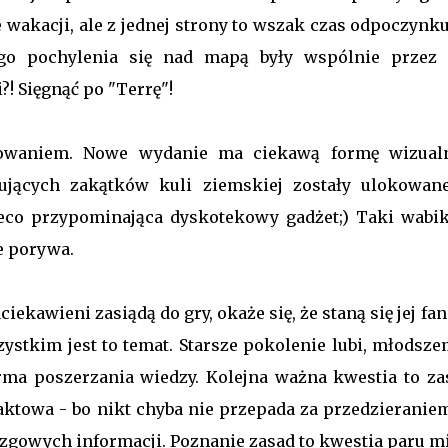
 wakacji, ale z jednej strony to wszak czas odpoczynku
ego pochylenia się nad mapą były wspólnie przez 
?! Sięgnąć po "Terrę"!
esowaniem. Nowe wydanie ma ciekawą formę wizual
gujących zakątków kuli ziemskiej zostały ulokowan
ieco przypominająca dyskotekowy gadżet;) Taki wabik
e porywa.
iekawieni zasiądą do gry, okaże się, że staną się jej fa
zystkim jest to temat. Starsze pokolenie lubi, młodsze
rma poszerzania wiedzy. Kolejna ważna kwestia to za
aktowa - bo nikt chyba nie przepada za przedzieraniem
azgowych informacji. Poznanie zasad to kwestia paru m