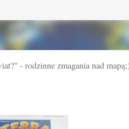
Przejdź do głównej zawartości
wiat?" - rodzinne zmagania nad mapą;