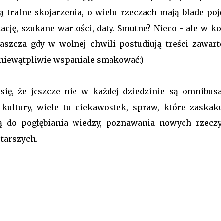
ą trafne skojarzenia, o wielu rzeczach mają blade poję
zację, szukane wartości, daty. Smutne? Nieco - ale w k
aszcza gdy w wolnej chwili postudiują treści zawart
 niewątpliwie wspaniale smakować:)
się, że jeszcze nie w każdej dziedzinie są omnibusa
i, kultury, wiele tu ciekawostek, spraw, które zaskaku
ętą do pogłębiania wiedzy, poznawania nowych rzeczy
starszych.