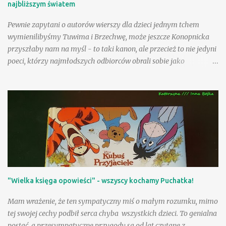
najbliższym światem
Pewnie zapytani o autorów wierszy dla dzieci jednym tchem
wymienilibyśmy Tuwima i Brzechwę, może jeszcze Konopnicka
przyszłaby nam na myśl - to taki kanon, ale przecież to nie jedyni
poeci, którzy najmłodszych odbiorców obrali sobie jako
adresatów! Nasza Księgarnia proponuje nam kolejny obszerny,
starannie wydany tom - po zbiorach utworów Jana Brzechwy i
Juliana Tuwima, po pozycjach zawierających teksty Wandy
Chotomskiej i Ludwika Jerzego Kerna, mamy teraz okazję
rozczytać się w wierszach i prozie Danuty Wawiłow. Zdarzyło się
nam już na tej stronie polecać wiersze poetki inspirowane
folklorem angielskim , pisałam także o sympatycznej lekturze
sennym marzeniom poświęconej ilustrowanej przez Jolę Richter-
Magnuszewską , zatem sięgnięcie po tom "Danuta Wawiłow
"Wielka księga opowieści" - wszyscy kochamy Puchatka!
dzieciom" było jak spotkanie z dobrymi, bardzo lubianymi
znajomymi! Są tacy, którzy uwielbiają wiersze Danuty Wawiłow
Mam wrażenie, że ten sympatyczny miś o małym rozumku, mimo
(wyznam, że my właśnie do nich należymy), ale są pewnie tacy,
tej swojej cechy podbił serca chyba wszystkich dzieci. To genialna
którzy lubią je, choć tego so...
postać, a przesympatyczne przygody są od lat czytane z