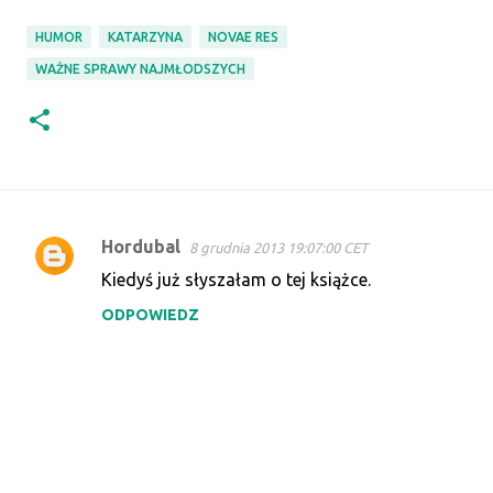
HUMOR
KATARZYNA
NOVAE RES
WAŻNE SPRAWY NAJMŁODSZYCH
Hordubal
8 grudnia 2013 19:07:00 CET
K
Kiedyś już słyszałam o tej książce.
o
ODPOWIEDZ
m
e
n
t
a
r