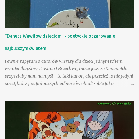
"Danuta Wawiłow dzieciom" - poetyckie oczarowanie
najbliższym światem
Pewnie zapytani o autorów wierszy dla dzieci jednym tchem
wymienilibyśmy Tuwima i Brzechwę, może jeszcze Konopnicka
przyszłaby nam na myśl - to taki kanon, ale przecież to nie jedyni
poeci, którzy najmłodszych odbiorców obrali sobie jako
adresatów! Nasza Księgarnia proponuje nam kolejny obszerny,
starannie wydany tom - po zbiorach utworów Jana Brzechwy i
Juliana Tuwima, po pozycjach zawierających teksty Wandy
Chotomskiej i Ludwika Jerzego Kerna, mamy teraz okazję
rozczytać się w wierszach i prozie Danuty Wawiłow. Zdarzyło się
nam już na tej stronie polecać wiersze poetki inspirowane
folklorem angielskim , pisałam także o sympatycznej lekturze