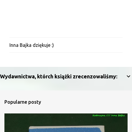
z
e
Inna Bajka dziękuje :)
P
r
z
e
ś
l
Wydawnictwa, którch książki zrecenzowaliśmy:
i
j
k
o
m
Popularne posty
e
n
t
a
r
z