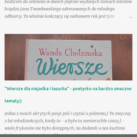
bodźcem do zebrania w dwóch pięknie wydanych tomach tekstów
księdza Jana Twardowskiego adresowanych do młodego
odbiorcy. To właśnie kończący się niebawem rok jest tym
szczególnym dla wszystkich kochających poezję, pisarstwo
księdza "Jana od Biedronki", bo pierwszego czerwca minęło sto lat
od jego urodzin. Choć nie ma Go wśród nas, jednak w pewnym
sensie jest obecny - właśnie dzięki temu, co wyszło spod jego
pióra. Miałam tę niewątpliwą przyjemność być na dwóch
spotkaniach autorskich z księdzem Janem Twardowskim.
Skromny, cichy, jakby zawstydzony tłumem, który zebrał się, by
posłuchać jego wierszy, czytał je niegłośno, a wszyscy w skupieniu
słuchali, na twarzach pojawiały się uśmiechy, ocierano łzy,
"Wiersze dla niejadka i łasucha" - poetycko na bardzo smaczne
zasłuchani i zauroczeni zawsze chcieliśmy, by ta chwila trwała. A
potem następowało cierpliwe wpisywanie dedykacji, bo każdy
tematy;)
przychodził z tomikiem do podpisania czy też takowy nabywał -
chciało się bowiem prz...
Jedna z moich ukrytych pasji: jeść i czytać o jedzeniu;) To zwyczaj
z lat młodzieńczych, kiedy to - a było to zamierzchłe czasy;) -
wiele frykasów nie było dostępnych, na dodatek u nas kuchnia
była pożywna i nieskomplikowana, więc czytanie