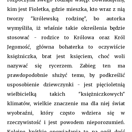
kim jest Fioletka, gdzie mieszka, kto wraz z nią
tworzy "królewską rodzinę", bo autorka
wymyśliła, iż właśnie takie określenia będzie
stosować - rodzice to Królowa oraz Król
Jegomość, główna bohaterka to oczywiście
księżniczka, brat jest księciem, choć woli
nazywać się rycerzem. Zabieg ten ma
prawdopodobnie służyć temu, by podkreślić
usposobienie dziewczynki - jest pięcioletnią
wielbicielką takich "księżniczkowych"
klimatów, wielkie znaczenie ma dla niej świat
wyobraźni, który często wdziera się w
rzeczywistość i jest powodem nieporozumień.
Kolejne krótkie opowiadania to na ogół dość