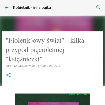
Przejdź do głównej zawartości
Kobietnik - inna bajka
"Fiolet(k)owy świat" - kilka
przygód pięcioletniej
"księżniczki"
autor:
Katarzyna
w dniu
grudnia 03, 2013