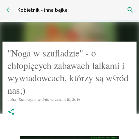
Przejdź do głównej zawartości
Kobietnik - inna bajka
"Noga w szufladzie" - o
chłopięcych zabawach lalkami i
wywiadowcach, którzy są wśród
nas;)
autor:
Katarzyna
w dniu
września 10, 2014