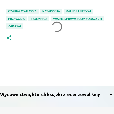
CZARNA OWIECZKA
KATARZYNA
MALI DETEKTYWI
PRZYGODA
TAJEMNICA
WAŻNE SPRAWY NAJMŁODSZYCH
ZABAWA
K
o
m
e
n
Wydawnictwa, którch książki zrecenzowaliśmy:
t
a
r