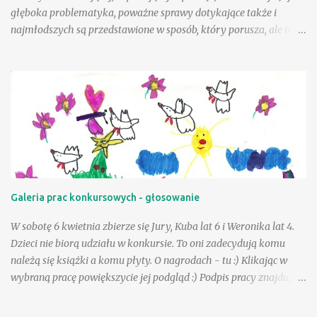
głęboka problematyka, poważne sprawy dotykające także i
najmłodszych są przedstawione w sposób, który porusza, ale też i
krzepi. Choć tematyka jest nielekka, opisane zdarzenia mogą
wycisnąć niejedną łzę, to warto tę książkę przeczytać, mieć w
swojej biblioteczce. Andzia - bohaterka książki - była wyjątkowo
szczęśliwą dziewczynką, a wielka w tym zasługa taty, a choć był
jej tak bliski, to paradoksalnie teraz lepiej sobie poradzić w tej
trudnej sytuacji, gdy tak drogiej osoby zabrakło - przeciwnie niż
jej mama. Andzia zauważa, że mama czasem zachowuje się tak, "
jakby zapomniała, że już jest dorosła " - można to różnie
tłumaczyć - silniejszymi więzami, odmienną sytuacją życiową, na
Galeria prac konkursowych - głosowanie
pewno jednak niebagatelne znaczenie ma dla dziewczynki
obietnica złożona przez tatę - że zawsze będzie on blisko niej, w
W sobotę 6 kwietnia zbierze się Jury, Kuba lat 6 i Weronika lat 4.
szczególnej, bo "ptasiej postaci...
Dzieci nie biorą udziału w konkursie. To oni zadecydują komu
należą się książki a komu płyty. O nagrodach - tu :) Klikając w
wybraną pracę powiększycie jej podgląd :) Podpis pracy znajduje
się pod nią. Serdecznie dziękujemy za udział :) Już niebawem
wybrane przez nas prace będą zdobić wiosennie bajkową stronę :)