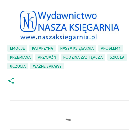
EMOCJE
KATARZYNA
NASZA KSIĘGARNIA
PROBLEMY
PRZEMIANA
PRZYJAŹŃ
RODZINA ZASTĘPCZA
SZKOŁA
UCZUCIA
WAŻNE SPRAWY
K
o
m
e